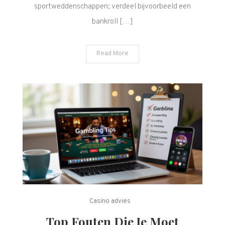
sportweddenschappen; verdeel bijvoorbeeld een
bankroll […]
Read More
Casino advies
Top Fouten Die Je Moet