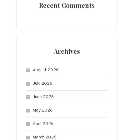
Recent Comments
Archives
August 2026
July 2026
June 2026
May 2026
April 2026
March 2026