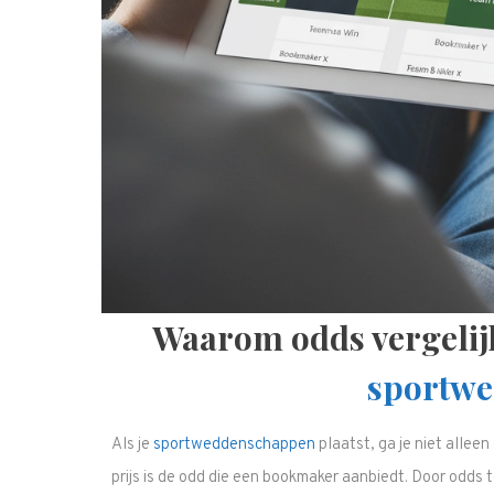
Waarom odds vergelijk
sportw
Als je
sportweddenschappen
plaatst, ga je niet alleen
prijs is de odd die een bookmaker aanbiedt. Door odds t