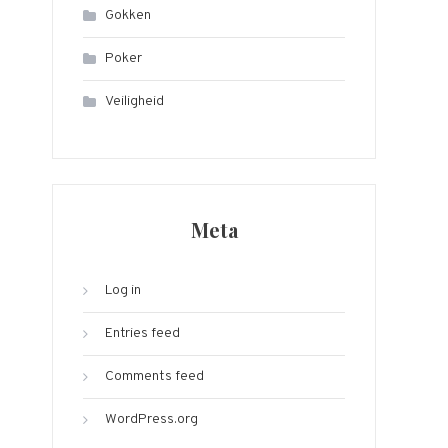
Gokken
Poker
Veiligheid
Meta
Log in
Entries feed
Comments feed
WordPress.org