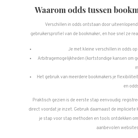
Waarom odds tussen bookmak
Verschillen in odds ontstaan door uiteenlopende
gebruikersprofiel van de bookmaker, en hoe snel ze reag
Je met kleine verschillen in odds op
Arbitragemogelijkheden (kortstondige kansen om g
m
Het gebruik van meerdere bookmakers je flexibiliteit
en odd
Praktisch gezien is de eerste stap eenvoudig: registr
direct voordat je inzet. Gebruik daarnaast de impliciete 
je stap voor stap methoden en tools ontdekken om 
aanbevolen websites e