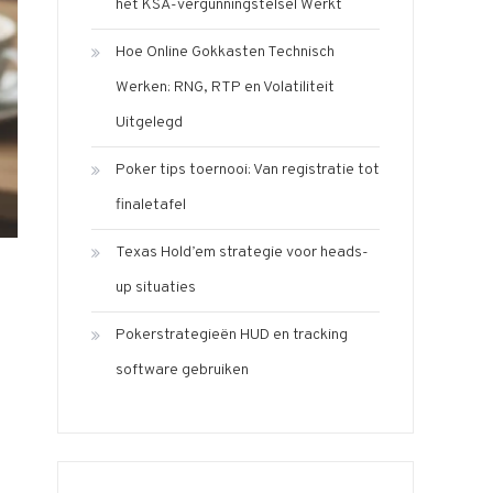
het KSA-vergunningstelsel Werkt
Hoe Online Gokkasten Technisch
Werken: RNG, RTP en Volatiliteit
Uitgelegd
Poker tips toernooi: Van registratie tot
finaletafel
Texas Hold’em strategie voor heads-
up situaties
Pokerstrategieën HUD en tracking
software gebruiken