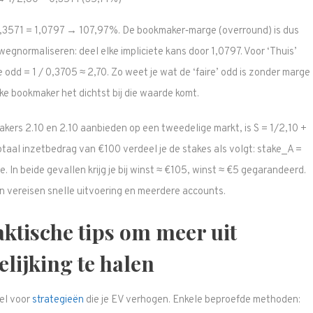
,3571 = 1,0797 → 107,97%. De bookmaker‑marge (overround) is dus
egnormaliseren: deel elke impliciete kans door 1,0797. Voor ‘Thuis’
dd = 1 / 0,3705 ≈ 2,70. Zo weet je wat de ‘faire’ odd is zonder marge
ke bookmaker het dichtst bij die waarde komt.
akers 2.10 en 2.10 aanbieden op een tweedelige markt, is S = 1/2,10 +
taal inzetbedrag van €100 verdeel je de stakes als volgt: stake_A =
In beide gevallen krijg je bij winst ≈ €105, winst ≈ €5 gegarandeerd.
n vereisen snelle uitvoering en meerdere accounts.
aktische tips om meer uit
lijking te halen
del voor
strategieën
die je EV verhogen. Enkele beproefde methoden: