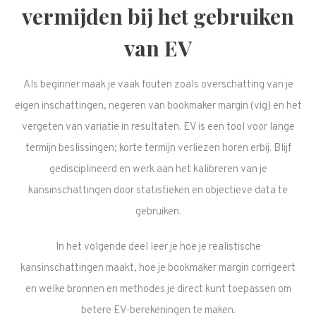
vermijden bij het gebruiken
van EV
Als beginner maak je vaak fouten zoals overschatting van je
eigen inschattingen, negeren van bookmaker margin (vig) en het
vergeten van variatie in resultaten. EV is een tool voor lange
termijn beslissingen; korte termijn verliezen horen erbij. Blijf
gedisciplineerd en werk aan het kalibreren van je
kansinschattingen door statistieken en objectieve data te
gebruiken.
In het volgende deel leer je hoe je realistische
kansinschattingen maakt, hoe je bookmaker margin corrigeert
en welke bronnen en methodes je direct kunt toepassen om
betere EV-berekeningen te maken.