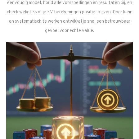
eenvoudig model, houd alle voorspellingen en resultaten bij, en
check wekelijks of je EV-berekeningen positief blijven. Door klein
en systematisch te werken ontwikkel je snel een betrouwbaar
gevoel voor echte value.