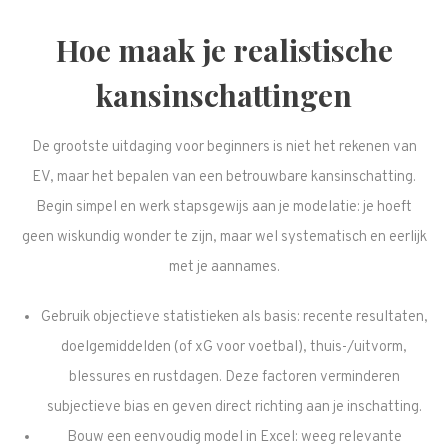
Hoe maak je realistische
kansinschattingen
De grootste uitdaging voor beginners is niet het rekenen van
EV, maar het bepalen van een betrouwbare kansinschatting.
Begin simpel en werk stapsgewijs aan je modelatie: je hoeft
geen wiskundig wonder te zijn, maar wel systematisch en eerlijk
met je aannames.
Gebruik objectieve statistieken als basis: recente resultaten,
doelgemiddelden (of xG voor voetbal), thuis-/uitvorm,
blessures en rustdagen. Deze factoren verminderen
subjectieve bias en geven direct richting aan je inschatting.
Bouw een eenvoudig model in Excel: weeg relevante