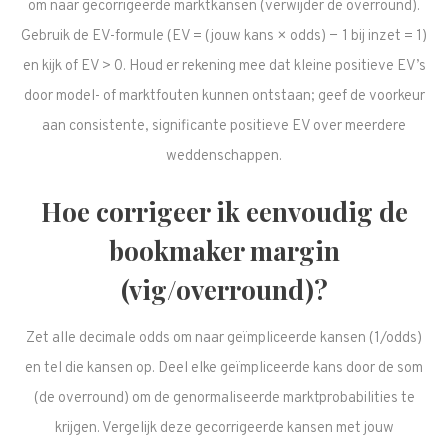
om naar gecorrigeerde marktkansen (verwijder de overround).
Gebruik de EV-formule (EV = (jouw kans × odds) − 1 bij inzet = 1)
en kijk of EV > 0. Houd er rekening mee dat kleine positieve EV’s
door model- of marktfouten kunnen ontstaan; geef de voorkeur
aan consistente, significante positieve EV over meerdere
weddenschappen.
Hoe corrigeer ik eenvoudig de
bookmaker margin
(vig/overround)?
Zet alle decimale odds om naar geïmpliceerde kansen (1/odds)
en tel die kansen op. Deel elke geïmpliceerde kans door de som
(de overround) om de genormaliseerde marktprobabilities te
krijgen. Vergelijk deze gecorrigeerde kansen met jouw