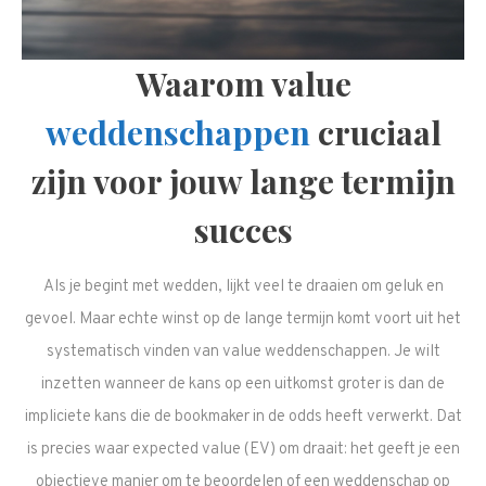
Waarom value
weddenschappen
cruciaal
zijn voor jouw lange termijn
succes
Als je begint met wedden, lijkt veel te draaien om geluk en
gevoel. Maar echte winst op de lange termijn komt voort uit het
systematisch vinden van value weddenschappen. Je wilt
inzetten wanneer de kans op een uitkomst groter is dan de
impliciete kans die de bookmaker in de odds heeft verwerkt. Dat
is precies waar expected value (EV) om draait: het geeft je een
objectieve manier om te beoordelen of een weddenschap op