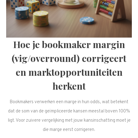
Hoe je bookmaker margin
(vig/overround) corrigeert
en marktopportuniteiten
herkent
Bookmakers verwerken een marge in hun odds, wat betekent
dat de som van de geïmpliceerde kansen meestal boven 100%
ligt. Voor zuivere vergelijking met jouw kansinschatting moet je
die marge eerst corrigeren.