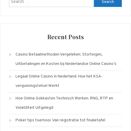
Search
for:
Recent Posts
Casino Betaalmethoden Vergeleken: Stortingen,
Uitbetalingen en Kosten bij Nederlandse Online Casino’s
Legaal Online Casino in Nederland: Hoe het KSA-
vergunningstelsel Werkt
Hoe Online Gokkasten Technisch Werken: RNG, RTP en
Volatiliteit Uitgelegd
Poker tips toernooi: Van registratie tot finaletafel