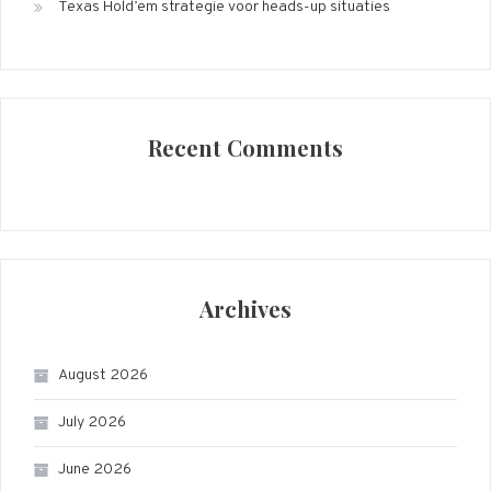
Texas Hold’em strategie voor heads-up situaties
Recent Comments
Archives
August 2026
July 2026
June 2026