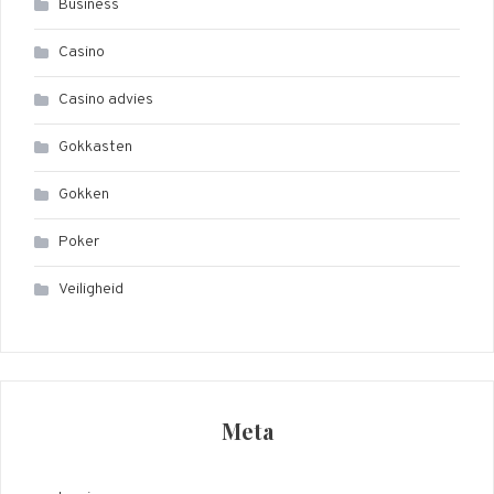
Business
Casino
Casino advies
Gokkasten
Gokken
Poker
Veiligheid
Meta