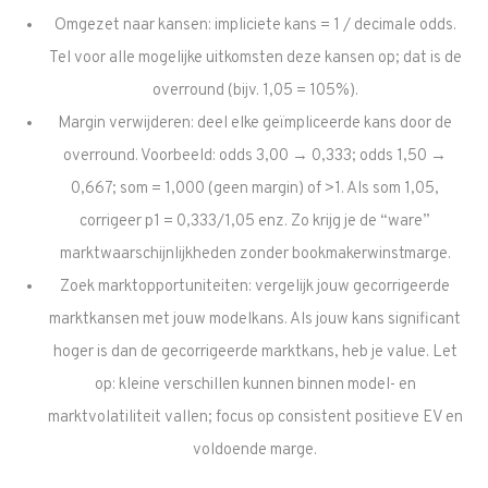
Omgezet naar kansen: impliciete kans = 1 / decimale odds.
Tel voor alle mogelijke uitkomsten deze kansen op; dat is de
overround (bijv. 1,05 = 105%).
Margin verwijderen: deel elke geïmpliceerde kans door de
overround. Voorbeeld: odds 3,00 → 0,333; odds 1,50 →
0,667; som = 1,000 (geen margin) of >1. Als som 1,05,
corrigeer p1 = 0,333/1,05 enz. Zo krijg je de “ware”
marktwaarschijnlijkheden zonder bookmakerwinstmarge.
Zoek marktopportuniteiten: vergelijk jouw gecorrigeerde
marktkansen met jouw modelkans. Als jouw kans significant
hoger is dan de gecorrigeerde marktkans, heb je value. Let
op: kleine verschillen kunnen binnen model- en
marktvolatiliteit vallen; focus op consistent positieve EV en
voldoende marge.