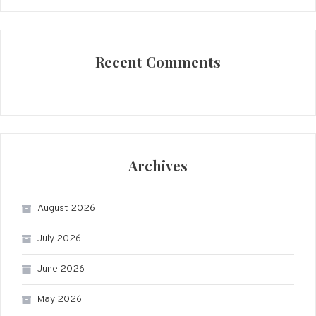
Recent Comments
Archives
August 2026
July 2026
June 2026
May 2026