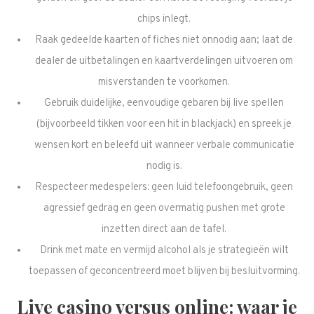
chips inlegt.
Raak gedeelde kaarten of fiches niet onnodig aan; laat de
dealer de uitbetalingen en kaartverdelingen uitvoeren om
misverstanden te voorkomen.
Gebruik duidelijke, eenvoudige gebaren bij live spellen
(bijvoorbeeld tikken voor een hit in blackjack) en spreek je
wensen kort en beleefd uit wanneer verbale communicatie
nodig is.
Respecteer medespelers: geen luid telefoongebruik, geen
agressief gedrag en geen overmatig pushen met grote
inzetten direct aan de tafel.
Drink met mate en vermijd alcohol als je strategieën wilt
toepassen of geconcentreerd moet blijven bij besluitvorming.
Live casino versus online: waar je