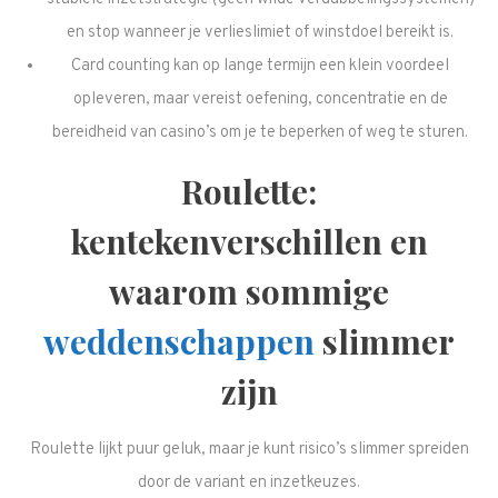
en stop wanneer je verlieslimiet of winstdoel bereikt is.
Card counting kan op lange termijn een klein voordeel
opleveren, maar vereist oefening, concentratie en de
bereidheid van casino’s om je te beperken of weg te sturen.
Roulette:
kentekenverschillen en
waarom sommige
weddenschappen
slimmer
zijn
Roulette lijkt puur geluk, maar je kunt risico’s slimmer spreiden
door de variant en inzetkeuzes.