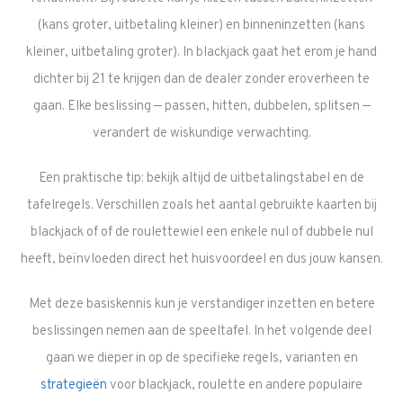
(kans groter, uitbetaling kleiner) en binneninzetten (kans
kleiner, uitbetaling groter). In blackjack gaat het erom je hand
dichter bij 21 te krijgen dan de dealer zonder eroverheen te
gaan. Elke beslissing — passen, hitten, dubbelen, splitsen —
verandert de wiskundige verwachting.
Een praktische tip: bekijk altijd de uitbetalingstabel en de
tafelregels. Verschillen zoals het aantal gebruikte kaarten bij
blackjack of of de roulettewiel een enkele nul of dubbele nul
heeft, beïnvloeden direct het huisvoordeel en dus jouw kansen.
Met deze basiskennis kun je verstandiger inzetten en betere
beslissingen nemen aan de speeltafel. In het volgende deel
gaan we dieper in op de specifieke regels, varianten en
strategieën
voor blackjack, roulette en andere populaire