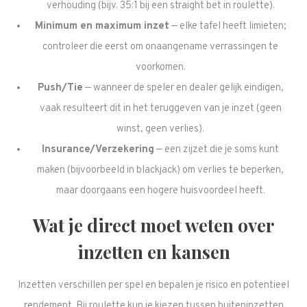
verhouding (bijv. 35:1 bij een straight bet in roulette).
Minimum en maximum inzet
— elke tafel heeft limieten;
controleer die eerst om onaangename verrassingen te
voorkomen.
Push/Tie
— wanneer de speler en dealer gelijk eindigen,
vaak resulteert dit in het teruggeven van je inzet (geen
winst, geen verlies).
Insurance/Verzekering
— een zijzet die je soms kunt
maken (bijvoorbeeld in blackjack) om verlies te beperken,
maar doorgaans een hogere huisvoordeel heeft.
Wat je direct moet weten over
inzetten en kansen
Inzetten verschillen per spel en bepalen je risico en potentieel
rendement. Bij roulette kun je kiezen tussen buiteninzetten