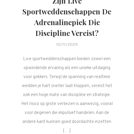
Zijn Live
Sportweddenschappen De
Adrenalinepiek Die
Discipline Vereist?
10/11/2025
Live sportweddenschappen bieden zowel een
opwindende ervaring als een unieke uitdaging
voor gokkers. Terwijl de spanning van realtime
wedden je hart sneller laat kloppen, vereist het
ook een hoge mate van discipline en strategie.
Het risico op grote verliezen is aanwezig, vooral
voor degenen die impulsief handelen. Aan de
andere kant kunnen goed doordachte inzetten
[…]