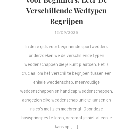
Verschillende Wedtypen
Begrijpen
12/09/2025
In deze gids voor beginnende sportwedders
onderzoeken we de verschillende typen
weddenschappen die je kunt plaatsen. Het is
cruciaal om het verschil te begrijpen tussen een
enkele weddenschap, meervoudige
weddenschappen en handicap weddenschappen,
aangezien elke weddenschap unieke kansen en
risico’s met zich meebrengt. Door deze
basisprincipes te leren, vergroot je niet alleen je
kans op […]