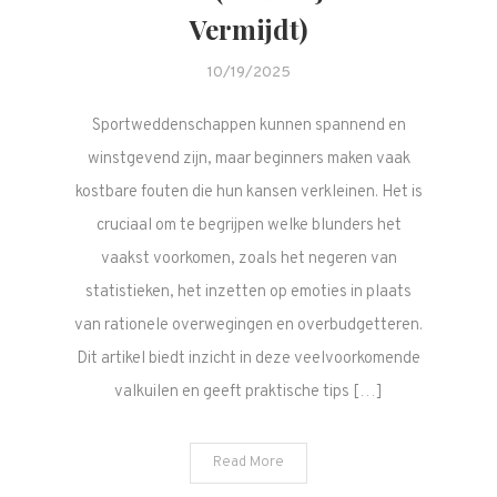
Vermijdt)
10/19/2025
Sportweddenschappen kunnen spannend en
winstgevend zijn, maar beginners maken vaak
kostbare fouten die hun kansen verkleinen. Het is
cruciaal om te begrijpen welke blunders het
vaakst voorkomen, zoals het negeren van
statistieken, het inzetten op emoties in plaats
van rationele overwegingen en overbudgetteren.
Dit artikel biedt inzicht in deze veelvoorkomende
valkuilen en geeft praktische tips […]
Read More