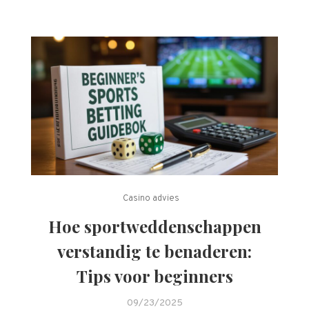
Casino advies
Hoe sportweddenschappen
verstandig te benaderen:
Tips voor beginners
09/23/2025