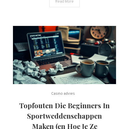
Read More
Casino advies
Topfouten Die Beginners In
Sportweddenschappen
Maken (en Hoe Je Ze