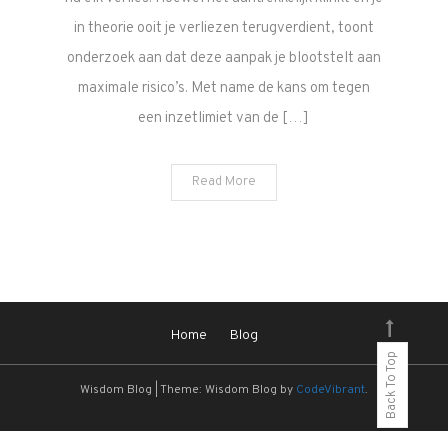
in theorie ooit je verliezen terugverdient, toont
onderzoek aan dat deze aanpak je blootstelt aan
maximale risico’s. Met name de kans om tegen
een inzetlimiet van de […]
Read More
Home
Blog
Back To Top
Wisdom Blog
|
Theme: Wisdom Blog by
CodeVibrant
.