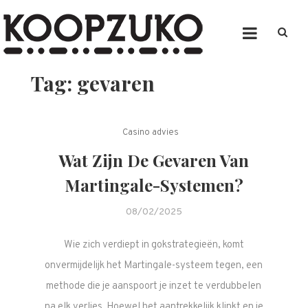
Skip
to
content
Koopzuko
Website
Tag:
gevaren
Casino advies
Wat Zijn De Gevaren Van
Martingale-Systemen?
08/02/2025
Wie zich verdiept in gokstrategieën, komt
onvermijdelijk het Martingale-systeem tegen, een
methode die je aanspoort je inzet te verdubbelen
na elk verlies. Hoewel het aantrekkelijk klinkt en je