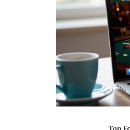
Top Fo