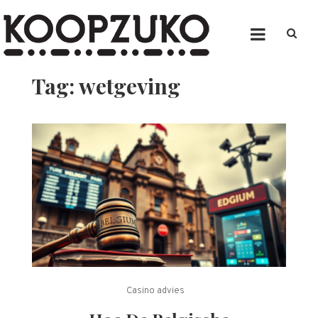
Skip
to
content
Koopzuko
Website
Tag:
wetgeving
Casino advies