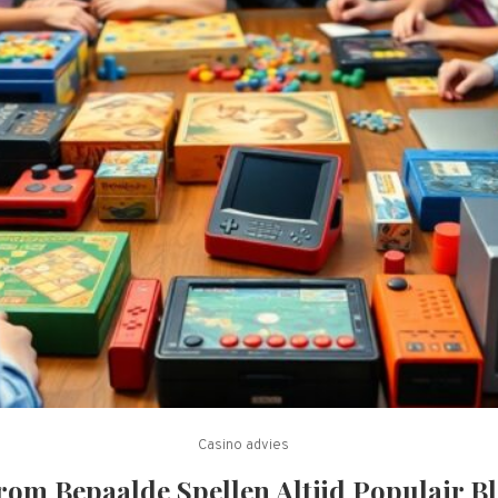
Casino advies
om Bepaalde Spellen Altijd Populair Bl