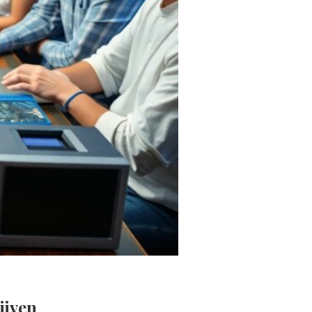
ijven