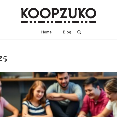
Home
Blog
25