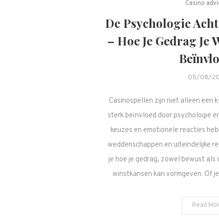
Casino adv
De Psychologie Acht
– Hoe Je Gedrag Je
Beïnvl
05/08/2
Casinospellen zijn niet alleen een 
sterk beïnvloed door psychologie 
keuzes en emotionele reacties heb
weddenschappen en uiteindelijke resu
je hoe je gedrag, zowel bewust als 
winstkansen kan vormgeven. Of je
Read Mo