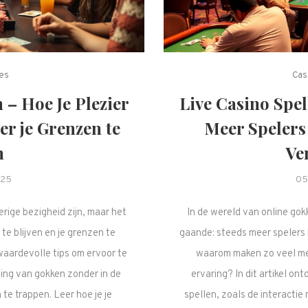
ies
Cas
– Hoe Je Plezier
Live Casino Spe
r je Grenzen te
Meer Spelers
n
Ve
025
05
rige bezigheid zijn, maar het
In de wereld van online gokk
te blijven en je grenzen te
gaande: steeds meer spelers 
waardevolle tips om ervoor te
waarom maken zo veel me
ding van gokken zonder in de
ervaring? In dit artikel on
te trappen. Leer hoe je je
spellen, zoals de interactie