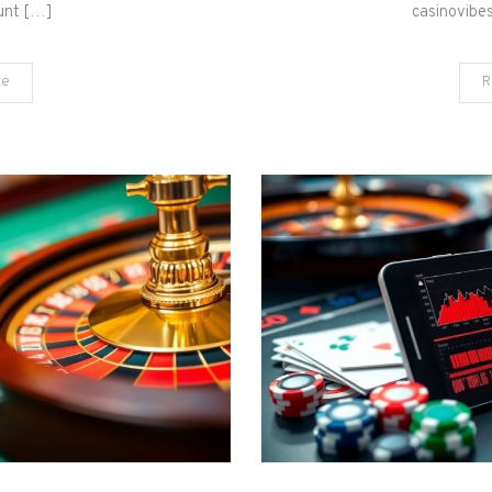
unt […]
casinovibes
re
R