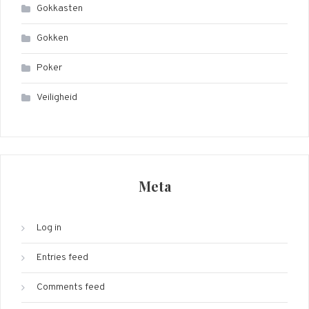
Gokkasten
Gokken
Poker
Veiligheid
Meta
Log in
Entries feed
Comments feed