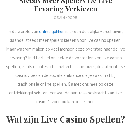
Steeds Meer Spelers De Live
Ervaring Verkiezen
05/14/2025
In de wereld van
online gokken
is er een duidelijke verschuiving
gaande: steeds meer spelers kiezen voor live casino spellen.
Maar waarom maken zo veel mensen deze overstap naar de live
ervaring? In dit artikel ontdek je de voordelen van live casino
spellen, zoals de interactie met echte croupiers, de authentieke
casinovibes en de sociale ambiance die je vaak mist bij
traditionele online spellen. Ga met ons mee op deze
ontdekkingstocht en leer wat de aantrekkingskracht van live
casino’s voor jou kan betekenen.
Wat zijn Live Casino Spellen?