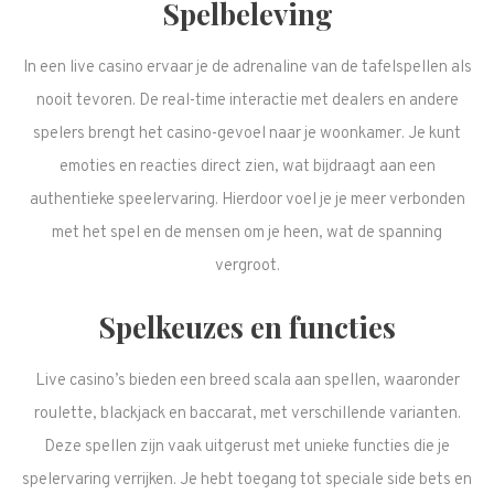
Spelbeleving
In een live casino ervaar je de adrenaline van de tafelspellen als
nooit tevoren. De real-time interactie met dealers en andere
spelers brengt het casino-gevoel naar je woonkamer. Je kunt
emoties en reacties direct zien, wat bijdraagt aan een
authentieke speelervaring. Hierdoor voel je je meer verbonden
met het spel en de mensen om je heen, wat de spanning
vergroot.
Spelkeuzes en functies
Live casino’s bieden een breed scala aan spellen, waaronder
roulette, blackjack en baccarat, met verschillende varianten.
Deze spellen zijn vaak uitgerust met unieke functies die je
spelervaring verrijken. Je hebt toegang tot speciale side bets en