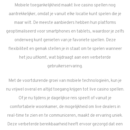
Mobiele toegankelijkheid maakt live casino spellen nog
aantrekkelijker, omdat je vanuit elke locatie kunt spelen die je
maar wilt. De meeste aanbieders hebben hun platforms
geoptimaliseerd voor smartphones en tablets, waardoor je zelfs
onderweg kunt genieten van je favoriete spellen. Deze
flexibiliteit en gemak stellen je in staat om te spelen wanneer
het jou uitkomt, wat bijdraagt aan een verbeterde
gebruikerservaring.
Met de voortdurende groei van mobiele technologieën, kun je
nu vrijwel overal en altijd toegang krijgen tot live casino spellen.
Of je nu tijdens je dagelijkse reis speelt of vanuit je
comfortabele woonkamer, de mogelijkheid om live dealers in
real-time te zien en te communiceren, maakt de ervaring uniek.
Deze verbeterde bereikbaarheid heeft ervoor gezorgd dat een