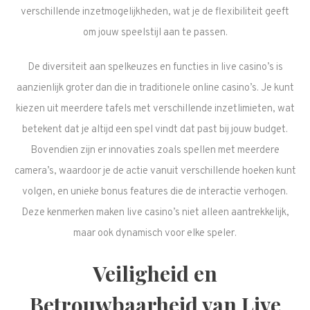
verschillende inzetmogelijkheden, wat je de flexibiliteit geeft
om jouw speelstijl aan te passen.
De diversiteit aan spelkeuzes en functies in live casino’s is
aanzienlijk groter dan die in traditionele online casino’s. Je kunt
kiezen uit meerdere tafels met verschillende inzetlimieten, wat
betekent dat je altijd een spel vindt dat past bij jouw budget.
Bovendien zijn er innovaties zoals spellen met meerdere
camera’s, waardoor je de actie vanuit verschillende hoeken kunt
volgen, en unieke bonus features die de interactie verhogen.
Deze kenmerken maken live casino’s niet alleen aantrekkelijk,
maar ook dynamisch voor elke speler.
Veiligheid en
Betrouwbaarheid van Live