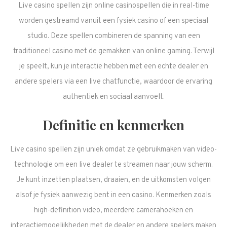
Live casino spellen zijn online casinospellen die in real-time
worden gestreamd vanuit een fysiek casino of een speciaal
studio. Deze spellen combineren de spanning van een
traditioneel casino met de gemakken van online gaming. Terwijl
je speelt, kun je interactie hebben met een echte dealer en
andere spelers via een live chatfunctie, waardoor de ervaring
authentiek en sociaal aanvoelt.
Definitie en kenmerken
Live casino spellen zijn uniek omdat ze gebruikmaken van video-
technologie om een live dealer te streamen naar jouw scherm.
Je kunt inzetten plaatsen, draaien, en de uitkomsten volgen
alsof je fysiek aanwezig bent in een casino. Kenmerken zoals
high-definition video, meerdere camerahoeken en
interactiemogelijkheden met de dealer en andere spelers maken