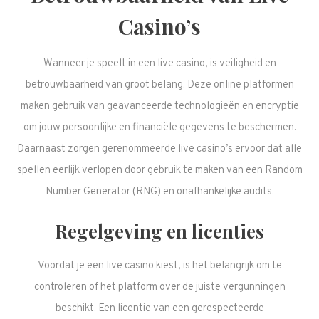
Casino’s
Wanneer je speelt in een live casino, is veiligheid en
betrouwbaarheid van groot belang. Deze online platformen
maken gebruik van geavanceerde technologieën en encryptie
om jouw persoonlijke en financiële gegevens te beschermen.
Daarnaast zorgen gerenommeerde live casino’s ervoor dat alle
spellen eerlijk verlopen door gebruik te maken van een Random
Number Generator (RNG) en onafhankelijke audits.
Regelgeving en licenties
Voordat je een live casino kiest, is het belangrijk om te
controleren of het platform over de juiste vergunningen
beschikt. Een licentie van een gerespecteerde