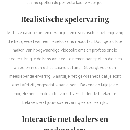
casino spellen de perfecte keuze voor jou.
Realistische spelervaring
Met live casino spellen ervaar je een realistische spelomgeving
die het gevoel van een fysiek casino nabootst. Door gebruik te
maken van hoogwaardige videostreams en professionele
dealers, krijg je de kans om deel te nemen aan spellen die zich
afspelen in een echte casino setting. Dit zorgt voor een
meeslepende ervaring, waarbij je het gevoel hebt dat je echt
aan tafel zit, ongeacht waar je bent. Bovendien krijg je de
mogelijkheid om de actie vanuit verschillende hoeken te
bekijken, wat jouw spelervaring verder verrijkt.
Interactie met dealers en