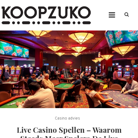
Skip
to
content
Koopzuko
Website
Casino advies
Live Casino Spellen – Waarom