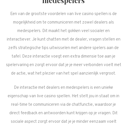
medespelers
Een van de grootste voordelen van live casino spellen is de
mogelijkheid om te communiceren met zowel dealers als
medespelers. Dit maakt het gokken veel socialer en
interactiever. Je kunt chatten met de dealer, vragen stellen en
zelfs strategische tips uitwisselen met andere spelers aan de
tafel. Deze interactie voegt een extra dimensie toe aan je
spelervaring en zorgt ervoor dat je je meer verbonden voelt met
de actie, wat het plezier van het spel aanzienlijk vergroot.
De interactie met dealers en medespelers is een unieke
eigenschap van live casino spellen. Het stelt jou in staat om in
real-time te communiceren via de chatfunctie, waardoor je
direct feedback en antwoorden kunt krijgen op je vragen. Dit
sociale aspect zorgt ervoor dat je je minder eenzaam voelt