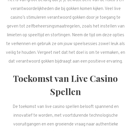
Het is van groot belang dat je je bewust bent van de risico’s en
verantwoordelijkheden die bij gokken komen kijken. Veel live
casino’s stimuleren verantwoord gokken door je toegang te
geven tot zelfbeheersingsmaatregelen, zoals het instellen van
limieten op speeltijd en stortingen. Neem de tijd om deze opties
te verkennen en gebruik ze om jouw speelsessies zowel leuk als
veilig te houden. Vergeet niet dat het doel is om te vermaken, en
dat verantwoord gokken bijdraagt aan een positieve ervaring.
Toekomst van Live Casino
Spellen
De toekomst van live casino spellen belooft spannend en
innovatief te worden, met voortdurende technologische
vooruitgangen en een groeiende vraag naar authentieke