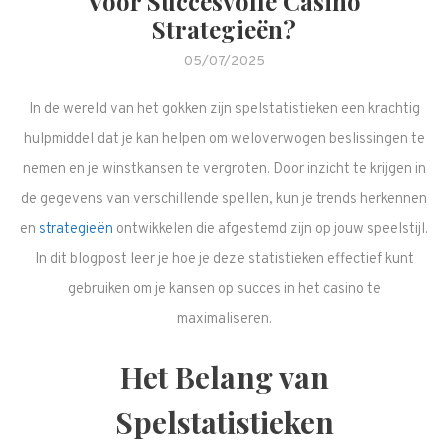
Voor Succesvolle Casino
Strategieën?
05/07/2025
In de wereld van het gokken zijn spelstatistieken een krachtig
hulpmiddel dat je kan helpen om weloverwogen beslissingen te
nemen en je winstkansen te vergroten. Door inzicht te krijgen in
de gegevens van verschillende spellen, kun je trends herkennen
en
strategieën
ontwikkelen die afgestemd zijn op jouw speelstijl.
In dit blogpost leer je hoe je deze statistieken effectief kunt
gebruiken om je kansen op succes in het casino te
maximaliseren.
Het Belang van
Spelstatistieken