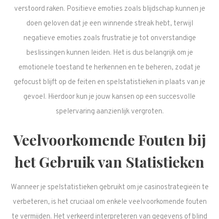
verstoord raken. Positieve emoties zoals blijdschap kunnen je
doen geloven dat je een winnende streak hebt, terwijl
negatieve emoties zoals frustratie je tot onverstandige
beslissingen kunnen leiden. Het is dus belangrijk om je
emotionele toestand te herkennen en te beheren, zodat je
gefocust blijft op de feiten en spelstatistieken in plaats van je
gevoel. Hierdoor kun je jouw kansen op een succesvolle
spelervaring aanzienlijk vergroten.
Veelvoorkomende Fouten bij
het Gebruik van Statistieken
Wanneer je spelstatistieken gebruikt om je casinostrategieën te
verbeteren, is het cruciaal om enkele veelvoorkomende fouten
te vermijden. Het verkeerd interpreteren van gegevens of blind