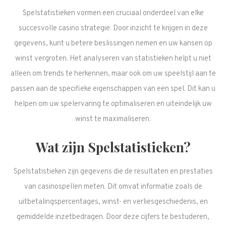
Spelstatistieken vormen een cruciaal onderdeel van elke
succesvolle casino strategie. Door inzicht te krijgen in deze
gegevens, kunt u betere beslissingen nemen en uw kansen op
winst vergroten. Het analyseren van statistieken helpt u niet
alleen om trends te herkennen, maar ook om uw speelstijl aan te
passen aan de specifieke eigenschappen van een spel. Dit kan u
helpen om uw spelervaring te optimaliseren en uiteindelijk uw
winst te maximaliseren.
Wat zijn Spelstatistieken?
Spelstatistieken zijn gegevens die de resultaten en prestaties
van casinospellen meten. Dit omvat informatie zoals de
uitbetalingspercentages, winst- en verliesgeschiedenis, en
gemiddelde inzetbedragen. Door deze cijfers te bestuderen,