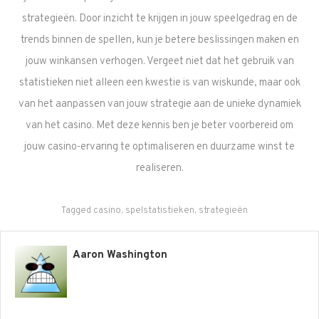
strategieën. Door inzicht te krijgen in jouw speelgedrag en de
trends binnen de spellen, kun je betere beslissingen maken en
jouw winkansen verhogen. Vergeet niet dat het gebruik van
statistieken niet alleen een kwestie is van wiskunde, maar ook
van het aanpassen van jouw strategie aan de unieke dynamiek
van het casino. Met deze kennis ben je beter voorbereid om
jouw casino-ervaring te optimaliseren en duurzame winst te
realiseren.
Tagged
casino
,
spelstatistieken
,
strategieën
Aaron Washington