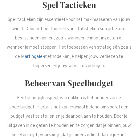
Spel Tactieken
Spel tactieken zijn essentieel voor het maximaliseren van jouw
winst. Door het bestuderen van statistieken kun je betere
beslissingen nemen, zoals wanneer je moet inzetten of
wanneer je moet stoppen. Het toepassen van strategieën zoals
de
Martingale
-methode kan je helpen jouw verliezen te
beperken en jouw winst te verhogen.
Beheer van Speelbudget
Een belangrijk aspect van gokken is het beheer van je
speelbudget. Hierbij is het van cruciaal belang om vooraf een
budget vast te stellen en je daar ook aan te houden. Door je
uitgaven in de gaten te houden en te zorgen dat je binnen jouw
limieten blijft, voorkom je dat je meer verliest dan je je kunt