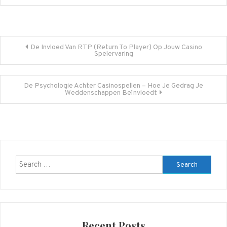
Post
De Invloed Van RTP (Return To Player) Op Jouw Casino
Spelervaring
navigation
De Psychologie Achter Casinospellen – Hoe Je Gedrag Je
Weddenschappen Beïnvloedt
Search
for:
Recent Posts