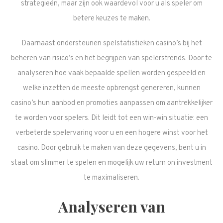
strategieën, maar zijn ook waardevol voor u als speler om
betere keuzes te maken.
Daarnaast ondersteunen spelstatistieken casino’s bij het
beheren van risico’s en het begrijpen van spelerstrends. Door te
analyseren hoe vaak bepaalde spellen worden gespeeld en
welke inzetten de meeste opbrengst genereren, kunnen
casino’s hun aanbod en promoties aanpassen om aantrekkelijker
te worden voor spelers. Dit leidt tot een win-win situatie: een
verbeterde spelervaring voor u en een hogere winst voor het
casino. Door gebruik te maken van deze gegevens, bent u in
staat om slimmer te spelen en mogelijk uw return on investment
te maximaliseren.
Analyseren van