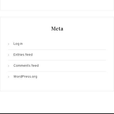
Meta
Log in
Entries feed
Comments feed
WordPress.org