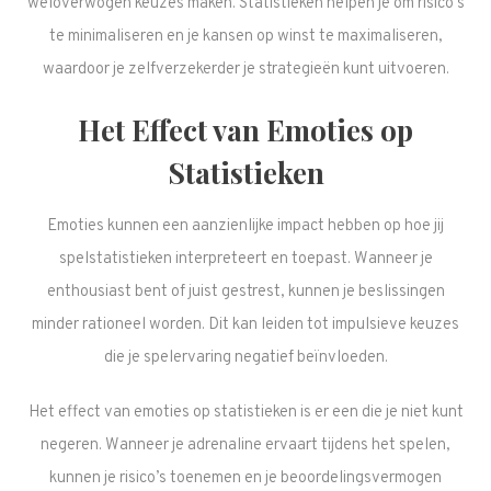
weloverwogen keuzes maken. Statistieken helpen je om risico’s
te minimaliseren en je kansen op winst te maximaliseren,
waardoor je zelfverzekerder je strategieën kunt uitvoeren.
Het Effect van Emoties op
Statistieken
Emoties kunnen een aanzienlijke impact hebben op hoe jij
spelstatistieken interpreteert en toepast. Wanneer je
enthousiast bent of juist gestrest, kunnen je beslissingen
minder rationeel worden. Dit kan leiden tot impulsieve keuzes
die je spelervaring negatief beïnvloeden.
Het effect van emoties op statistieken is er een die je niet kunt
negeren. Wanneer je adrenaline ervaart tijdens het spelen,
kunnen je risico’s toenemen en je beoordelingsvermogen