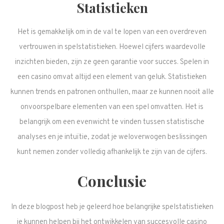
Statistieken
Het is gemakkelijk om in de val te lopen van een overdreven
vertrouwen in spelstatistieken. Hoewel cijfers waardevolle
inzichten bieden, zijn ze geen garantie voor succes. Spelen in
een casino omvat altijd een element van geluk. Statistieken
kunnen trends en patronen onthullen, maar ze kunnen nooit alle
onvoorspelbare elementen van een spel omvatten. Het is
belangrijk om een evenwicht te vinden tussen statistische
analyses en je intuïtie, zodat je weloverwogen beslissingen
kunt nemen zonder volledig afhankelijk te zijn van de cijfers.
Conclusie
In deze blogpost heb je geleerd hoe belangrijke spelstatistieken
je kunnen helpen bij het ontwikkelen van succesvolle casino