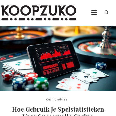
Skip
to
content
Koopzuko
Website
Casino advies
Hoe Gebruik Je Spelstatistieken