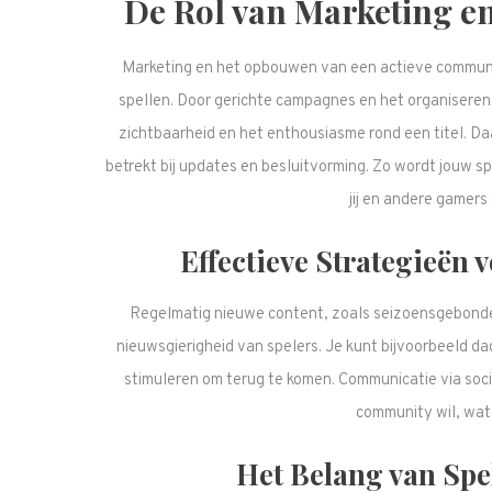
De Rol van Marketing 
Marketing en het opbouwen van een actieve communi
spellen. Door gerichte campagnes en het organiseren
zichtbaarheid en het enthousiasme rond een titel. D
betrekt bij updates en besluitvorming. Zo wordt jouw s
jij en andere gamer
Effectieve Strategieën
Regelmatig nieuwe content, zoals seizoensgebonden 
nieuwsgierigheid van spelers. Je kunt bijvoorbeeld da
stimuleren om terug te komen. Communicatie via socia
community wil, wat 
Het Belang van Spe