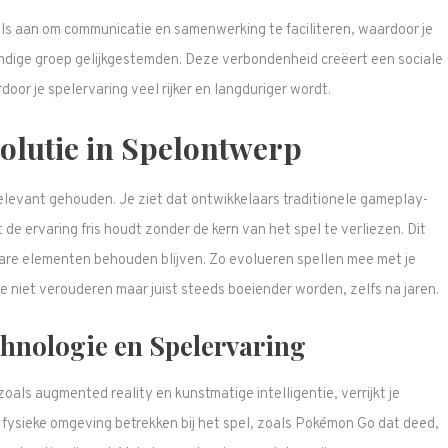
ls aan om communicatie en samenwerking te faciliteren, waardoor je
endige groep gelijkgestemden. Deze verbondenheid creëert een sociale
or je spelervaring veel rijker en langduriger wordt.
volutie in Spelontwerp
elevant gehouden. Je ziet dat ontwikkelaars traditionele gameplay-
 ervaring fris houdt zonder de kern van het spel te verliezen. Dit
enbare elementen behouden blijven. Zo evolueren spellen mee met je
niet verouderen maar juist steeds boeiender worden, zelfs na jaren.
chnologie en Spelervaring
als augmented reality en kunstmatige intelligentie, verrijkt je
e fysieke omgeving betrekken bij het spel, zoals Pokémon Go dat deed,