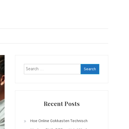
Search
for:
Recent Posts
Hoe Online Gokkasten Technisch