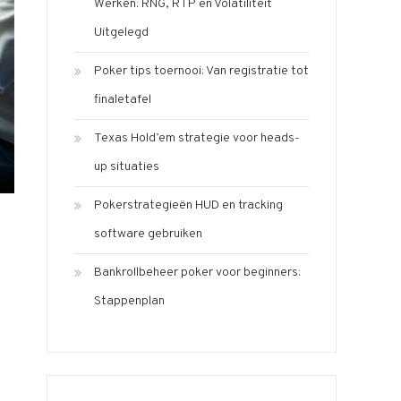
Werken: RNG, RTP en Volatiliteit
Uitgelegd
Poker tips toernooi: Van registratie tot
finaletafel
Texas Hold’em strategie voor heads-
up situaties
Pokerstrategieën HUD en tracking
software gebruiken
Bankrollbeheer poker voor beginners:
Stappenplan