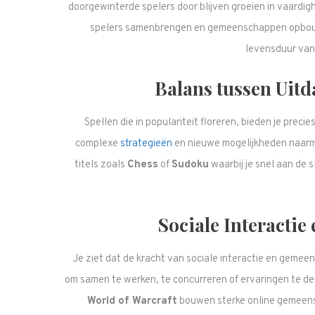
doorgewinterde spelers door blijven groeien in vaardigh
spelers samenbrengen en gemeenschappen opbouwe
levensduur van 
Balans tussen Uitd
Spellen die in populariteit floreren, bieden je precie
complexe
strategieën
en nieuwe mogelijkheden naarmat
titels zoals
Chess
of
Sudoku
waarbij je snel aan de 
Sociale Interacti
Je ziet dat de kracht van sociale interactie en gemee
om samen te werken, te concurreren of ervaringen te de
World of Warcraft
bouwen sterke online gemeensc