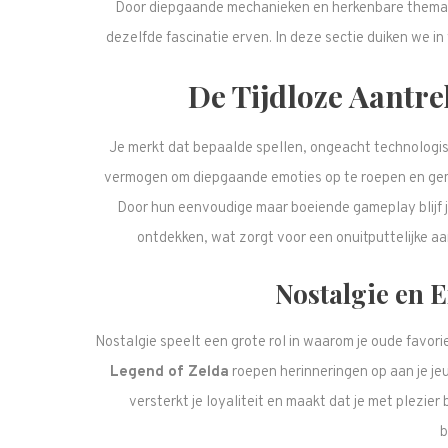
Door diepgaande mechanieken en herkenbare thema’s b
dezelfde fascinatie erven. In deze sectie duiken we in
De Tijdloze Aantr
Je merkt dat bepaalde spellen, ongeacht technologisc
vermogen om diepgaande emoties op te roepen en geme
Door hun eenvoudige maar boeiende gameplay blijf je
ontdekken, wat zorgt voor een onuitputtelijke aa
Nostalgie en 
Nostalgie speelt een grote rol in waarom je oude favori
Legend of Zelda
roepen herinneringen op aan je j
versterkt je loyaliteit en maakt dat je met plezie
b