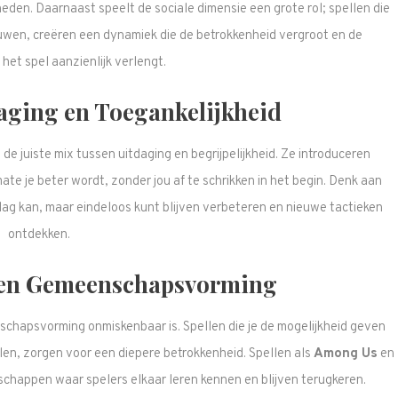
eden. Daarnaast speelt de sociale dimensie een grote rol; spellen die
n, creëren een dynamiek die de betrokkenheid vergroot en de
het spel aanzienlijk verlengt.
aging en Toegankelijkheid
s de juiste mix tussen uitdaging en begrijpelijkheid. Ze introduceren
e je beter wordt, zonder jou af te schrikken in het begin. Denk aan
slag kan, maar eindeloos kunt blijven verbeteren en nieuwe tactieken
ontdekken.
e en Gemeenschapsvorming
nschapsvorming onmiskenbaar is. Spellen die je de mogelijkheid geven
len, zorgen voor een diepere betrokkenheid. Spellen als
Among Us
en
happen waar spelers elkaar leren kennen en blijven terugkeren.