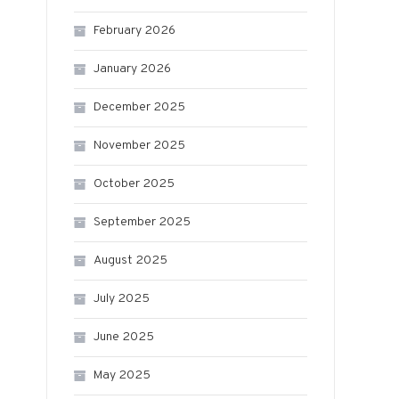
February 2026
January 2026
December 2025
November 2025
October 2025
September 2025
August 2025
July 2025
June 2025
May 2025