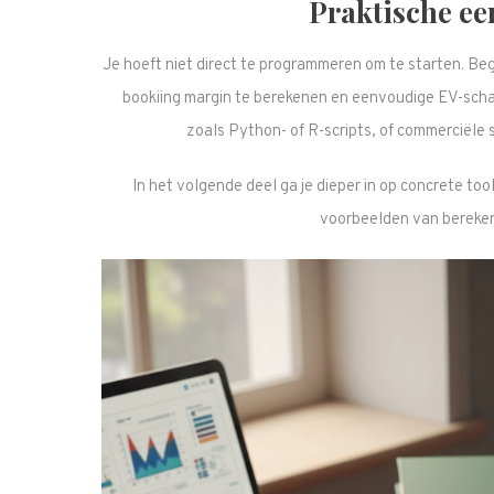
Praktische ee
Je hoeft niet direct te programmeren om te starten. Be
bookiing margin te berekenen en eenvoudige EV-schat
zoals Python- of R-scripts, of commerciële so
In het volgende deel ga je dieper in op concrete too
voorbeelden van bereken