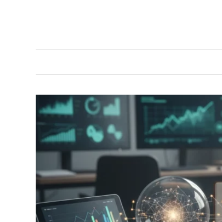
Skip
to
content
Koopzuko
Website