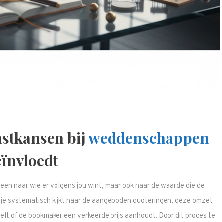
nstkansen bij
weddenschappen
eïnvloedt
leen naar wie er volgens jou wint, maar ook naar de waarde die de
je systematisch kijkt naar de aangeboden quoteringen, deze omzet
eelt of de bookmaker een verkeerde prijs aanhoudt. Door dit proces te