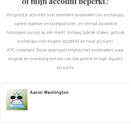
of mijn account beperkt?
Verspreid je activiteit over meerdere bookmakers en exchanges,
varieer markten en inzetpatronen, en vermijd opvallend
homogeen succes op één markt. Verlaag tijdelijk stakes, gebruik
exchanges voor hogere liquiditeit en houd accounts
KYC‑compliant. Bouw daarnaast relaties met bookmakers waar
mogelijk en overweeg een mix van low‑profile en high‑liquidity
accounts.
Aaron Washington