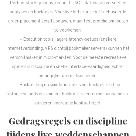
Python‑stack (pandas, requests, SQL‑database) versnellen
analyses en backtests. Voor live bets kun je API‑gebaseerde
order‑placement scripts bouwen, maar test grondig om fouten
te voorkomen.
– Execution tools: lagere latency‑setups (snellere
internetverbinding, VPS dichtbij bookmaker servers) kunnen het
verschil maken in micro‑markten. Voor de meeste recreatieve
spelers is discipline en snelle interface‑vaardigheid echter
belangrijker dan milliseconden.
– Backtesting en simulatietools: voer backtests uit op
historische odds en simuleer bankroll‑trajecten om aannames te
valideren voordat je kapitaal inzet.
Gedragsregels en discipline
tijdens live‑weddenschappen