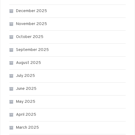
December 2025
November 2025
October 2025
September 2025
August 2025
July 2025
June 2025
May 2025
April 2025
March 2025