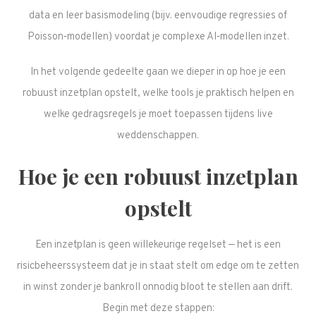
data en leer basismodeling (bijv. eenvoudige regressies of
Poisson‑modellen) voordat je complexe AI‑modellen inzet.
In het volgende gedeelte gaan we dieper in op hoe je een
robuust inzetplan opstelt, welke tools je praktisch helpen en
welke gedragsregels je moet toepassen tijdens live
weddenschappen.
Hoe je een robuust inzetplan
opstelt
Een inzetplan is geen willekeurige regelset — het is een
risicbeheerssysteem dat je in staat stelt om edge om te zetten
in winst zonder je bankroll onnodig bloot te stellen aan drift.
Begin met deze stappen: