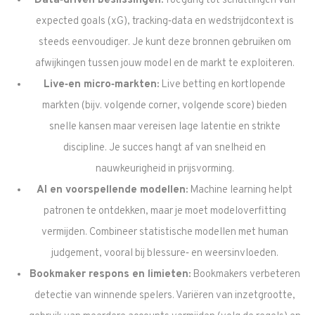
Data‑driven beslissingen:
Toegang tot schattingen van
expected goals (xG), tracking‑data en wedstrijdcontext is
steeds eenvoudiger. Je kunt deze bronnen gebruiken om
afwijkingen tussen jouw model en de markt te exploiteren.
Live‑en micro‑markten:
Live betting en kortlopende
markten (bijv. volgende corner, volgende score) bieden
snelle kansen maar vereisen lage latentie en strikte
discipline. Je succes hangt af van snelheid en
nauwkeurigheid in prijsvorming.
AI en voorspellende modellen:
Machine learning helpt
patronen te ontdekken, maar je moet modeloverfitting
vermijden. Combineer statistische modellen met human
judgement, vooral bij blessure‑ en weersinvloeden.
Bookmaker respons en limieten:
Bookmakers verbeteren
detectie van winnende spelers. Variëren van inzetgrootte,