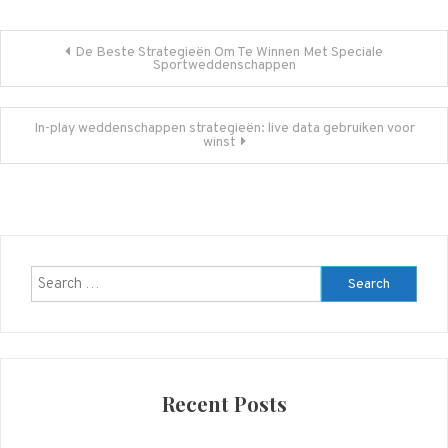
Post
De Beste Strategieën Om Te Winnen Met Speciale
Sportweddenschappen
navigation
In-play weddenschappen strategieën: live data gebruiken voor
winst
Search
for:
Recent Posts