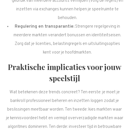
gebruik van meerdere accounts vermijden (volg de regels) en
inzetten via exchanges kunnen helpen je speelruimte te
behouden.
Regulering en transparantie:
Strengere regelgeving in
meerdere markten verandert bonussen en identiteitseisen.
Zorg dat je licenties, belastingregels en uitsluitingsopties
kent voor je hoofdmarkten.
Praktische implicaties voor jouw
speelstijl
Wat betekenen deze trends concreet? Ten eerste: je moet je
bankroll professioneel beheren en inzetten loggen zodat je
beslissingen meetbaar worden. Ten tweede: kies markten waar
je kennisvoordeel hebt en vermijd oververzadigde markten waar
algoritmes domineren. Ten derde: investeer tijd in betrouwbare