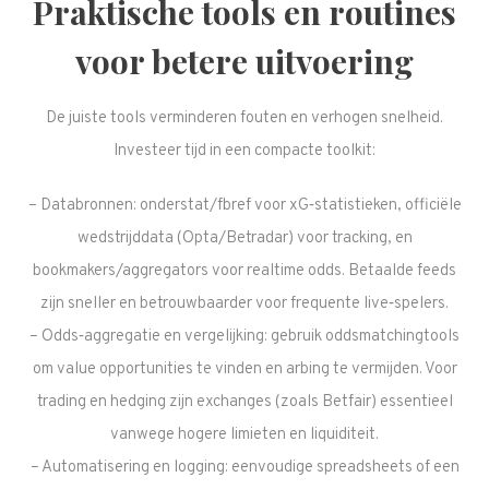
Praktische tools en routines
voor betere uitvoering
De juiste tools verminderen fouten en verhogen snelheid.
Investeer tijd in een compacte toolkit:
– Databronnen: onderstat/fbref voor xG‑statistieken, officiële
wedstrijddata (Opta/Betradar) voor tracking, en
bookmakers/aggregators voor realtime odds. Betaalde feeds
zijn sneller en betrouwbaarder voor frequente live‑spelers.
– Odds‑aggregatie en vergelijking: gebruik oddsmatchingtools
om value opportunities te vinden en arbing te vermijden. Voor
trading en hedging zijn exchanges (zoals Betfair) essentieel
vanwege hogere limieten en liquiditeit.
– Automatisering en logging: eenvoudige spreadsheets of een