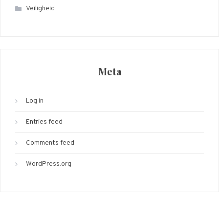
Veiligheid
Meta
Log in
Entries feed
Comments feed
WordPress.org