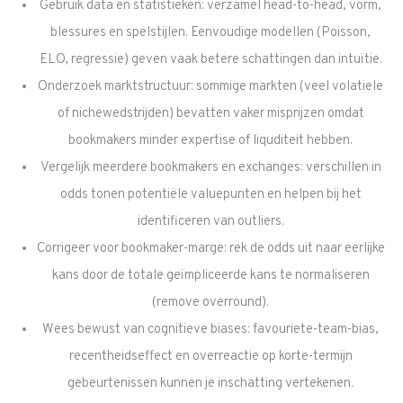
Gebruik data en statistieken: verzamel head-to-head, vorm,
blessures en spelstijlen. Eenvoudige modellen (Poisson,
ELO, regressie) geven vaak betere schattingen dan intuïtie.
Onderzoek marktstructuur: sommige markten (veel volatiele
of nichewedstrijden) bevatten vaker misprijzen omdat
bookmakers minder expertise of liquditeit hebben.
Vergelijk meerdere bookmakers en exchanges: verschillen in
odds tonen potentiële valuepunten en helpen bij het
identificeren van outliers.
Corrigeer voor bookmaker-marge: rek de odds uit naar eerlijke
kans door de totale geïmpliceerde kans te normaliseren
(remove overround).
Wees bewust van cognitieve biases: favouriete-team-bias,
recentheidseffect en overreactie op korte-termijn
gebeurtenissen kunnen je inschatting vertekenen.