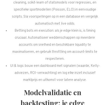
cleaning, scikit-learn of statsmodels voor regressies, en
specifieke sportmodellen (Poisson, ELO) in eenvoudige
scripts. Sla voorspellingen op in een database en vergelijk
automatisch met live odds.
Betting bots en execution: als je edge klein is, is timing
cruciaal. Automatiseer weddenschappen op meerdere
accounts om snelheid en beschikbare liquidity te
maximaliseren, en gebruik throttling om account-limits te
respecteren.
UI & logs: bouw een dashboard met signalen (waarde, Kelly-
adviezen, ROI-verwachting) en log elke inzet inclusief
marktprijs en uitkomst voor latere analyse.
Modelvalidatie en
backtesting: je edge