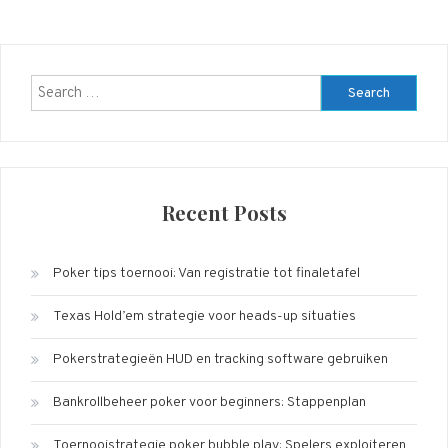
Search
for:
Recent Posts
Poker tips toernooi: Van registratie tot finaletafel
Texas Hold’em strategie voor heads-up situaties
Pokerstrategieën HUD en tracking software gebruiken
Bankrollbeheer poker voor beginners: Stappenplan
Toernooistrategie poker bubble play: Spelers exploiteren