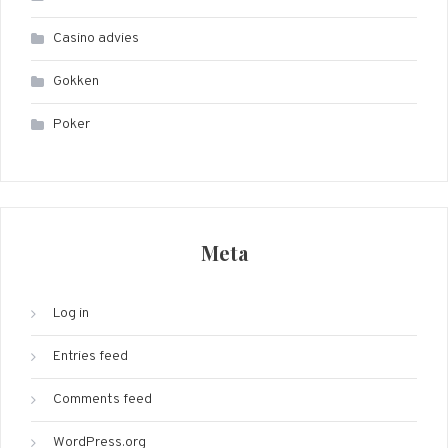
Casino advies
Gokken
Poker
Meta
Log in
Entries feed
Comments feed
WordPress.org