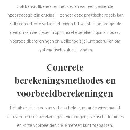
Ook bankrollbeheer en het kiezen van een passende
inzetstrategie zijn cruciaal — zonder deze praktische regels kan
zelfs consistente value niet leiden tot winst. In het volgende
deel duiken we dieper in op concrete berekeningsmethodes,
voorbeeldberekeningen en welke tools je kunt gebruiken om
systematisch value te vinden.
Concrete
berekeningsmethodes en
voorbeeldberekeningen
Het abstracte idee van value is helder, maar de winst maakt
zich schoon in de berekeningen. Hier volgen praktische formules
en korte voorbeelden die je meteen kunt toepassen.