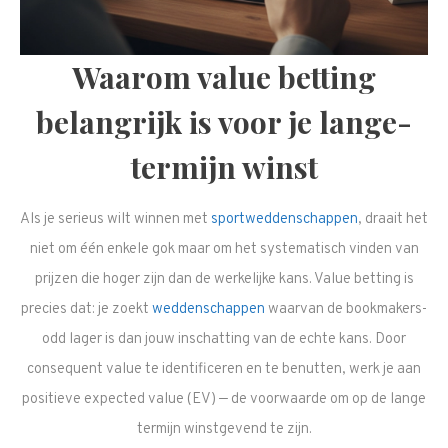
Waarom value betting
belangrijk is voor je lange-
termijn winst
Als je serieus wilt winnen met
sportweddenschappen
, draait het
niet om één enkele gok maar om het systematisch vinden van
prijzen die hoger zijn dan de werkelijke kans. Value betting is
precies dat: je zoekt
weddenschappen
waarvan de bookmakers-
odd lager is dan jouw inschatting van de echte kans. Door
consequent value te identificeren en te benutten, werk je aan
positieve expected value (EV) — de voorwaarde om op de lange
termijn winstgevend te zijn.