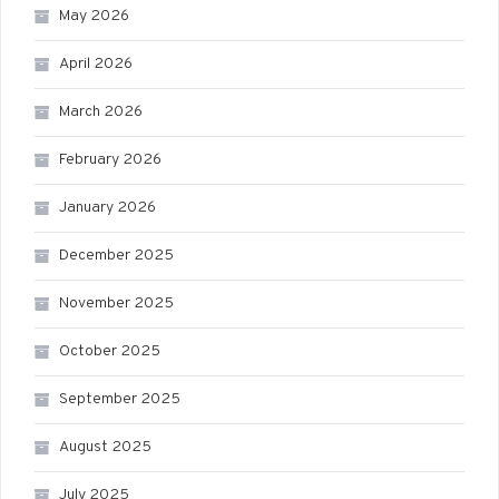
May 2026
April 2026
March 2026
February 2026
January 2026
December 2025
November 2025
October 2025
September 2025
August 2025
July 2025