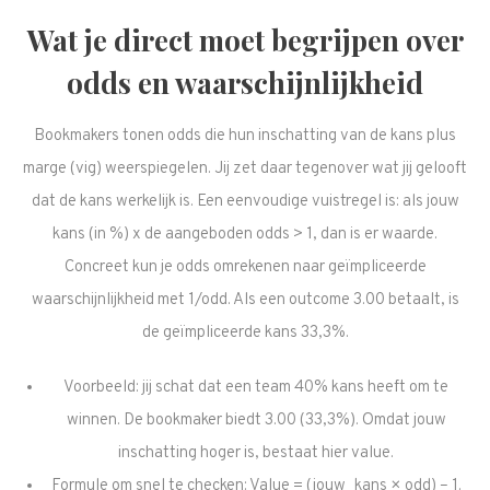
Wat je direct moet begrijpen over
odds en waarschijnlijkheid
Bookmakers tonen odds die hun inschatting van de kans plus
marge (vig) weerspiegelen. Jij zet daar tegenover wat jij gelooft
dat de kans werkelijk is. Een eenvoudige vuistregel is: als jouw
kans (in %) x de aangeboden odds > 1, dan is er waarde.
Concreet kun je odds omrekenen naar geïmpliceerde
waarschijnlijkheid met 1/odd. Als een outcome 3.00 betaalt, is
de geïmpliceerde kans 33,3%.
Voorbeeld: jij schat dat een team 40% kans heeft om te
winnen. De bookmaker biedt 3.00 (33,3%). Omdat jouw
inschatting hoger is, bestaat hier value.
Formule om snel te checken: Value = (jouw_kans × odd) – 1.