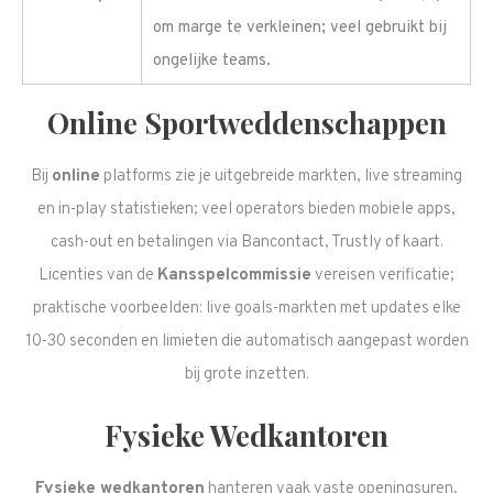
om marge te verkleinen; veel gebruikt bij
ongelijke teams.
Online Sportweddenschappen
Bij
online
platforms zie je uitgebreide markten, live streaming
en in-play statistieken; veel operators bieden mobiele apps,
cash-out en betalingen via Bancontact, Trustly of kaart.
Licenties van de
Kansspelcommissie
vereisen verificatie;
praktische voorbeelden: live goals-markten met updates elke
10-30 seconden en limieten die automatisch aangepast worden
bij grote inzetten.
Fysieke Wedkantoren
Fysieke wedkantoren
hanteren vaak vaste openingsuren,