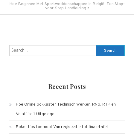
Hoe Beginnen Met Sportweddenschappen In België: Een Stap-
voor-Stap Handleiding
Search
for:
Recent Posts
Hoe Online Gokkasten Technisch Werken: RNG, RTP en
Volatiliteit Uitgelegd
Poker tips toernooi: Van registratie tot finaletafel