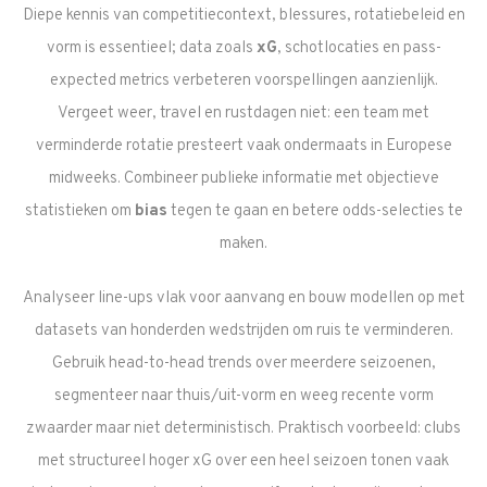
Diepe kennis van competitiecontext, blessures, rotatiebeleid en
vorm is essentieel; data zoals
xG
, schotlocaties en pass-
expected metrics verbeteren voorspellingen aanzienlijk.
Vergeet weer, travel en rustdagen niet: een team met
verminderde rotatie presteert vaak ondermaats in Europese
midweeks. Combineer publieke informatie met objectieve
statistieken om
bias
tegen te gaan en betere odds-selecties te
maken.
Analyseer line-ups vlak voor aanvang en bouw modellen op met
datasets van honderden wedstrijden om ruis te verminderen.
Gebruik head-to-head trends over meerdere seizoenen,
segmenteer naar thuis/uit-vorm en weeg recente vorm
zwaarder maar niet deterministisch. Praktisch voorbeeld: clubs
met structureel hoger xG over een heel seizoen tonen vaak