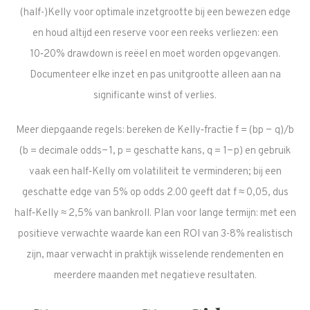
(half-)Kelly voor optimale inzetgrootte bij een bewezen edge
en houd altijd een reserve voor een reeks verliezen: een
10‑20% drawdown is reëel en moet worden opgevangen.
Documenteer elke inzet en pas unitgrootte alleen aan na
significante winst of verlies.
Meer diepgaande regels: bereken de Kelly‑fractie f = (bp − q)/b
(b = decimale odds−1, p = geschatte kans, q = 1−p) en gebruik
vaak een half‑Kelly om volatiliteit te verminderen; bij een
geschatte edge van 5% op odds 2.00 geeft dat f ≈ 0,05, dus
half‑Kelly ≈ 2,5% van bankroll. Plan voor lange termijn: met een
positieve verwachte waarde kan een ROI van 3-8% realistisch
zijn, maar verwacht in praktijk wisselende rendementen en
meerdere maanden met negatieve resultaten.