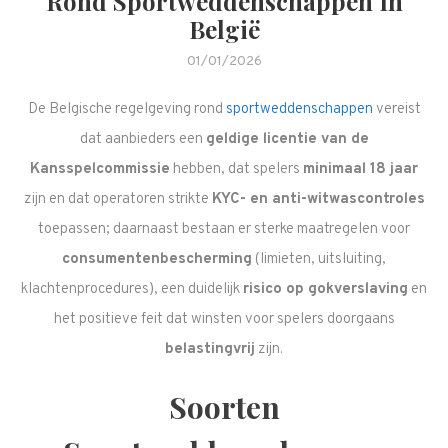
Rond Sportweddenschappen In
België
01/01/2026
De Belgische regelgeving rond
sportweddenschappen
vereist
dat aanbieders een
geldige licentie van de
Kansspelcommissie
hebben, dat spelers
minimaal 18 jaar
zijn en dat operatoren strikte
KYC- en anti-witwascontroles
toepassen; daarnaast bestaan er sterke maatregelen voor
consumentenbescherming
(limieten, uitsluiting,
klachtenprocedures), een duidelijk
risico op gokverslaving
en
het positieve feit dat winsten voor spelers doorgaans
belastingvrij
zijn.
Soorten