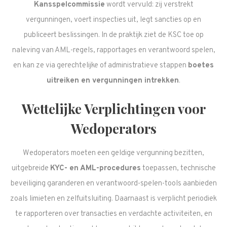
Kansspelcommissie
wordt vervuld: zij verstrekt
vergunningen, voert inspecties uit, legt sancties op en
publiceert beslissingen. In de praktijk ziet de KSC toe op
naleving van AML-regels, rapportages en verantwoord spelen,
en kan ze via gerechtelijke of administratieve stappen
boetes
uitreiken en vergunningen intrekken
.
Wettelijke Verplichtingen voor
Wedoperators
Wedoperators moeten een geldige vergunning bezitten,
uitgebreide
KYC- en AML-procedures
toepassen, technische
beveiliging garanderen en verantwoord-spelen-tools aanbieden
zoals limieten en zelfuitsluiting. Daarnaast is verplicht periodiek
te rapporteren over transacties en verdachte activiteiten, en