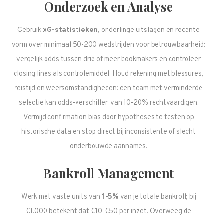
Onderzoek en Analyse
Gebruik
xG-statistieken
, onderlinge uitslagen en recente
vorm over minimaal 50-200 wedstrijden voor betrouwbaarheid;
vergelijk odds tussen drie of meer bookmakers en controleer
closing lines als controlemiddel. Houd rekening met blessures,
reistijd en weersomstandigheden: een team met verminderde
selectie kan odds-verschillen van 10-20% rechtvaardigen.
Vermijd confirmation bias door hypotheses te testen op
historische data en stop direct bij inconsistente of slecht
onderbouwde aannames.
Bankroll Management
Werk met vaste units van
1-5%
van je totale bankroll; bij
€1.000 betekent dat €10-€50 per inzet. Overweeg de