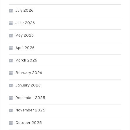
July 2026
June 2026
May 2026
April 2026
March 2026
February 2026
January 2026
December 2025
November 2025
October 2025