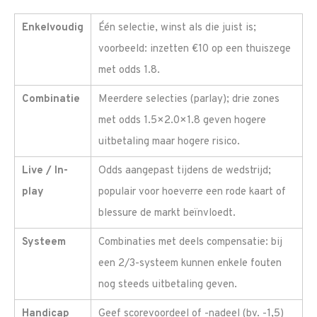
Enkelvoudig
Één selectie, winst als die juist is;
voorbeeld: inzetten €10 op een thuiszege
met odds 1.8.
Combinatie
Meerdere selecties (parlay); drie zones
met odds 1.5×2.0×1.8 geven hogere
uitbetaling maar hogere risico.
Live / In-
Odds aangepast tijdens de wedstrijd;
play
populair voor hoeverre een rode kaart of
blessure de markt beïnvloedt.
Systeem
Combinaties met deels compensatie: bij
een 2/3-systeem kunnen enkele fouten
nog steeds uitbetaling geven.
Handicap
Geef scorevoordeel of -nadeel (bv. -1,5)