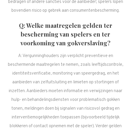
bedragen of andere sancties voor de aanbieder; spelers lopen
bovendien risico op gebrek aan consumentenbescherming.
Q: Welke maatregelen gelden ter
bescherming van spelers en ter
voorkoming van gokverslaving?
A: Vergunninghouders zijn verplicht preventieve en
beschermende maatregelen te nemen, zoals leeftijdscontrole,
identiteitsverificatie, monitoring van speergedrag, en het
aanbieden van zelfuitsluiting en limieten op stortingen of
inzetten. Aanbieders moeten informatie en verwijzingen naar
hulp- en behandelingsdiensten voor problematisch gokken
tonen, meldingen doen bij signalen van risicovol gedrag en
interventiemogelijkheden toepassen (bijvoorbeeld tijdelijk
blokkeren of contact opnemen met de speler). Verder gelden