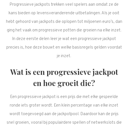
Progressieve jackpots trekken veel spelers aan omdat ze de
kans bieden op levensveranderende uitbetalingen. Als je ooit
hebt gehoord van jackpots die oplopen tot miljoenen euro’s, dan
ging het vaak om progressieve potten die groeien na elke inzet.
In deze eerste delen leer je wat een progressieve jackpot
precies is, hoe deze bouwt en welke basisregels gelden voordat
je inzet.
Wat is een progressieve jackpot
en hoe groeit die?
Een progressieve jackpot is een prijs die met elke gespeelde
ronde iets groter wordt. Een klein percentage van elke inzet
wordt toegevoegd aan de jackpotpool. Daardoor kan de prijs
snel groeien, vooral bij populairdere spellen of netwerkslots die