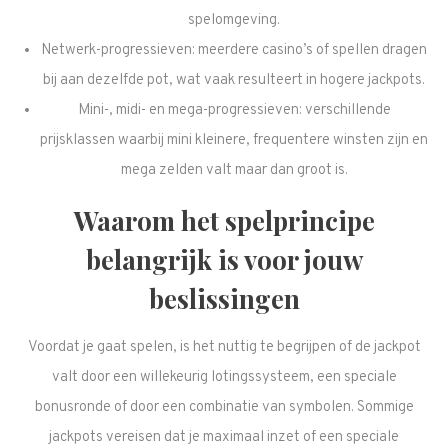
spelomgeving.
Netwerk-progressieven: meerdere casino’s of spellen dragen
bij aan dezelfde pot, wat vaak resulteert in hogere jackpots.
Mini-, midi- en mega-progressieven: verschillende
prijsklassen waarbij mini kleinere, frequentere winsten zijn en
mega zelden valt maar dan groot is.
Waarom het spelprincipe
belangrijk is voor jouw
beslissingen
Voordat je gaat spelen, is het nuttig te begrijpen of de jackpot
valt door een willekeurig lotingssysteem, een speciale
bonusronde of door een combinatie van symbolen. Sommige
jackpots vereisen dat je maximaal inzet of een speciale