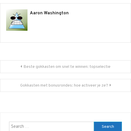
Aaron Washington
Post
Beste gokkasten om snel te winnen: topselectie
navigation
Gokkasten met bonusrondes: hoe activeer je ze?
Search