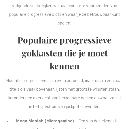
volgende sectie kijken we naar concrete voorbeelden van
populaire progressieve slots en waar je ze betrouwbaar kunt
spelen.
Populaire progressieve
gokkasten die je moet
kennen
Niet alle progressieven zijn even beroemd, maar er zijn een paar
titels die vaak bovenaan lijsten met grootste winsten staan.
Hieronder een overzicht van herkenbare namen en waar ze zich
in het spectrum van jackpots bevinden.
Mega Moolah (Microgaming)
— Een van de bekendste