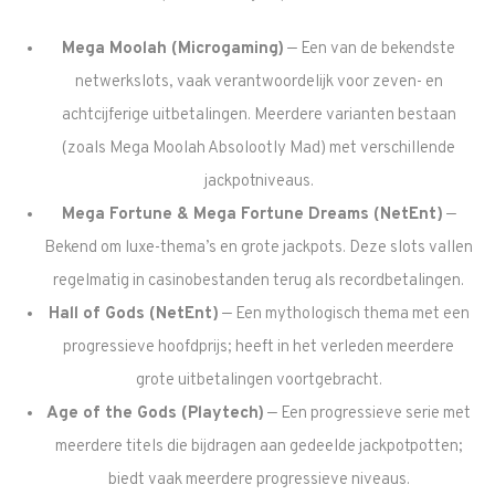
Mega Moolah (Microgaming)
— Een van de bekendste
netwerkslots, vaak verantwoordelijk voor zeven- en
achtcijferige uitbetalingen. Meerdere varianten bestaan
(zoals Mega Moolah Absolootly Mad) met verschillende
jackpotniveaus.
Mega Fortune & Mega Fortune Dreams (NetEnt)
—
Bekend om luxe-thema’s en grote jackpots. Deze slots vallen
regelmatig in casinobestanden terug als recordbetalingen.
Hall of Gods (NetEnt)
— Een mythologisch thema met een
progressieve hoofdprijs; heeft in het verleden meerdere
grote uitbetalingen voortgebracht.
Age of the Gods (Playtech)
— Een progressieve serie met
meerdere titels die bijdragen aan gedeelde jackpotpotten;
biedt vaak meerdere progressieve niveaus.