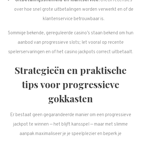
Uitbetalingssnelheid en klantservice:
check recensies
over hoe snel grote uitbetalingen worden verwerkt en of de
klantenservice betrouwbaar is.
Sommige bekende, gereguleerde casino’s staan bekend om hun
aanbod van progressieve slots; let vooral op recente
spelerservaringen en of het casino jackpots correct uitbetaalt.
Strategieën en praktische
tips voor progressieve
gokkasten
Er bestaat geen gegarandeerde manier om een progressieve
jackpot te winnen — het blijft kansspel — maar met slimme
aanpak maximaliseer je je speelplezier en beperk je