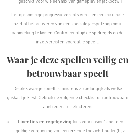
geschikt voor wie een mix van gameplay en jackpotwil.
Let op: sommige progressieve slots vereisen een maximale
inzet of het activeren van een speciale jackpotknop om in
aanmerking te komen. Controleer altijd de spelregels en de
inzetvereisten voordat je speelt.
Waar je deze spellen veilig en
betrouwbaar speelt
De plek waar je speelt is minstens zo belangrijk als welke
gokkast je kiest. Gebruik de volgende checklist om betrouwbare
aanbieders te selecteren:
Licenties en regelgeving:
kies voor casino’s met een
geldige vergunning van een erkende toezichthouder (bijv.