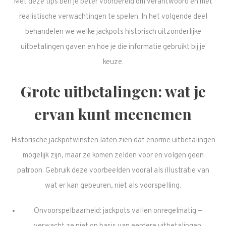
Met deze tips ben je beter voorbereid om verantwoord en met
realistische verwachtingen te spelen. In het volgende deel
behandelen we welke jackpots historisch uitzonderlijke
uitbetalingen gaven en hoe je die informatie gebruikt bij je
keuze.
Grote uitbetalingen: wat je
ervan kunt meenemen
Historische jackpotwinsten laten zien dat enorme uitbetalingen
mogelijk zijn, maar ze komen zelden voor en volgen geen
patroon. Gebruik deze voorbeelden vooral als illustratie van
wat er kan gebeuren, niet als voorspelling.
Onvoorspelbaarheid: jackpots vallen onregelmatig —