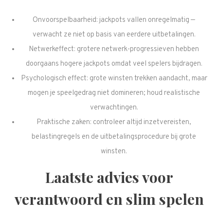
Onvoorspelbaarheid: jackpots vallen onregelmatig —
verwacht ze niet op basis van eerdere uitbetalingen.
Netwerkeffect: grotere netwerk-progressieven hebben
doorgaans hogere jackpots omdat veel spelers bijdragen.
Psychologisch effect: grote winsten trekken aandacht, maar
mogen je speelgedrag niet domineren; houd realistische
verwachtingen.
Praktische zaken: controleer altijd inzetvereisten,
belastingregels en de uitbetalingsprocedure bij grote
winsten.
Laatste advies voor
verantwoord en slim spelen