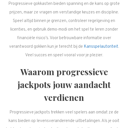
Progressieve gokkasten bieden spanning en de kans op grote
prijzen, maar ze vragen om verstandige keuzes en discipline.
Speel altijd binnen je grenzen, controleer regelgeving en
licenties, en gebruik demo-modi om het spel te leren zonder
financiële risico’s. Voor betrouwbare informatie over
verantwoord gokken kun je terecht bij de
Kansspelautoriteit
.
Veel succes en speel vooral voor je plezier.
Waarom progressieve
jackpots jouw aandacht
verdienen
Progressieve jackpots trekken veel spelers aan omdat ze de
kans bieden op levensveranderende uitbetalingen. Als je ooit