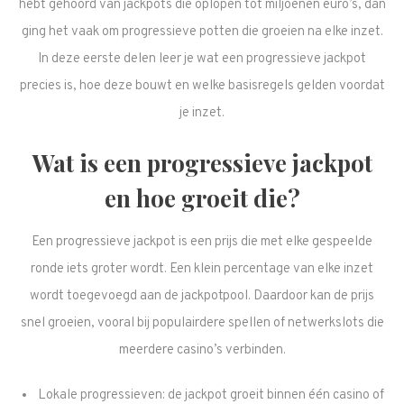
hebt gehoord van jackpots die oplopen tot miljoenen euro’s, dan
ging het vaak om progressieve potten die groeien na elke inzet.
In deze eerste delen leer je wat een progressieve jackpot
precies is, hoe deze bouwt en welke basisregels gelden voordat
je inzet.
Wat is een progressieve jackpot
en hoe groeit die?
Een progressieve jackpot is een prijs die met elke gespeelde
ronde iets groter wordt. Een klein percentage van elke inzet
wordt toegevoegd aan de jackpotpool. Daardoor kan de prijs
snel groeien, vooral bij populairdere spellen of netwerkslots die
meerdere casino’s verbinden.
Lokale progressieven: de jackpot groeit binnen één casino of