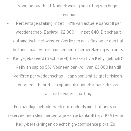
voorspelbaarheid. Nadeel: weinig benutting van hoge-
convictions.
Percentage staking: inzet = 2% van actuele bankroll per
weddenschap. Bankroll €2.000 → inzet €40. Dit schaalt
automatisch met winsten/verliezen en is flexibeler dan flat
betting, maar vereist consequente herberekening van units.
Kelly-gebaseerd (fractioneel): bereken f via Kelly, gebruik ½
Kelly en cap op 5%. Voor een bankroll van €3.000 kan dit
variëren per weddenschap — cap voorkomt te grote risico’s.
Voordeel: theoretisch optimaal; nadeel: afhankelijk van
accurate edge-schatting.
Een handige hybride: werk grotendeels met flat units en
reserveer een klein percentage van je bankroll (bijv. 10%) voor
Kelly-berekeningen op echt high-confidence picks. Zo