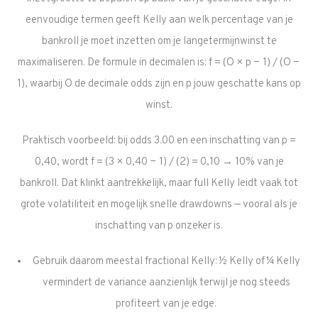
eenvoudige termen geeft Kelly aan welk percentage van je
bankroll je moet inzetten om je langetermijnwinst te
maximaliseren. De formule in decimalen is: f = (O × p − 1) / (O −
1), waarbij O de decimale odds zijn en p jouw geschatte kans op
winst.
Praktisch voorbeeld: bij odds 3.00 en een inschatting van p =
0,40, wordt f = (3 × 0,40 − 1) / (2) = 0,10 → 10% van je
bankroll. Dat klinkt aantrekkelijk, maar full Kelly leidt vaak tot
grote volatiliteit en mogelijk snelle drawdowns — vooral als je
inschatting van p onzeker is.
Gebruik daarom meestal fractional Kelly: ½ Kelly of ¼ Kelly
vermindert de variance aanzienlijk terwijl je nog steeds
profiteert van je edge.