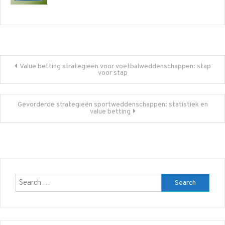
Post
Value betting strategieën voor voetbalweddenschappen: stap
voor stap
navigation
Gevorderde strategieën sportweddenschappen: statistiek en
value betting
Search
for: