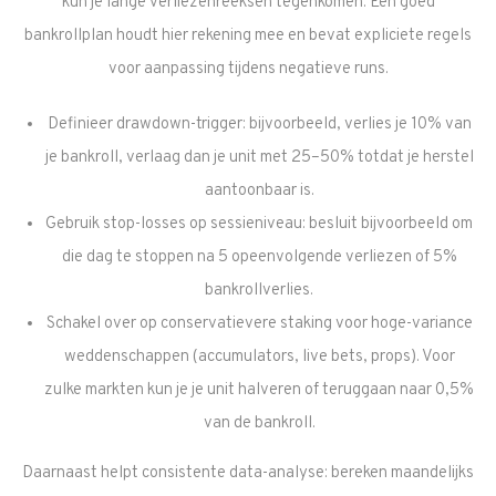
kun je lange verliezenreeksen tegenkomen. Een goed
bankrollplan houdt hier rekening mee en bevat expliciete regels
voor aanpassing tijdens negatieve runs.
Definieer drawdown-trigger: bijvoorbeeld, verlies je 10% van
je bankroll, verlaag dan je unit met 25–50% totdat je herstel
aantoonbaar is.
Gebruik stop-losses op sessieniveau: besluit bijvoorbeeld om
die dag te stoppen na 5 opeenvolgende verliezen of 5%
bankrollverlies.
Schakel over op conservatievere staking voor hoge-variance
weddenschappen (accumulators, live bets, props). Voor
zulke markten kun je je unit halveren of teruggaan naar 0,5%
van de bankroll.
Daarnaast helpt consistente data-analyse: bereken maandelijks