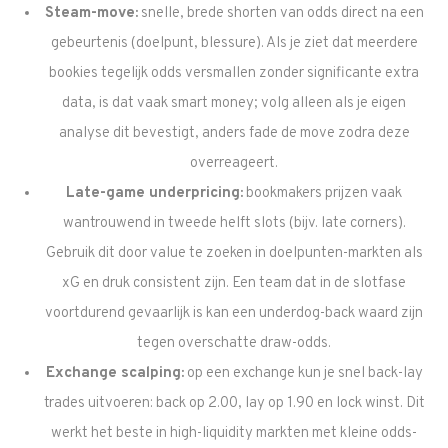
Steam-move:
snelle, brede shorten van odds direct na een
gebeurtenis (doelpunt, blessure). Als je ziet dat meerdere
bookies tegelijk odds versmallen zonder significante extra
data, is dat vaak smart money; volg alleen als je eigen
analyse dit bevestigt, anders fade de move zodra deze
overreageert.
Late-game underpricing:
bookmakers prijzen vaak
wantrouwend in tweede helft slots (bijv. late corners).
Gebruik dit door value te zoeken in doelpunten-markten als
xG en druk consistent zijn. Een team dat in de slotfase
voortdurend gevaarlijk is kan een underdog-back waard zijn
tegen overschatte draw-odds.
Exchange scalping:
op een exchange kun je snel back-lay
trades uitvoeren: back op 2.00, lay op 1.90 en lock winst. Dit
werkt het beste in high-liquidity markten met kleine odds-