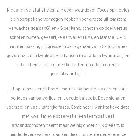
Niet alle live-statistieken zijn even waardevol. Focus op metrics
die voorspellend vermogen hebben voor directe uitkomsten:
verwachte goals (xG) en xG per kans, schoten op doel versus
schoten buiten, gevaarlijke aanvallen (DA), en laatste 10–15
minuten passing progressie in de tegenaanval. xG-fluctuaties
geven inzicht in kwaliteit van kansen (niet alleen kwantiteit) en
helpen beoordelen of een korte-termijn odds-correctie
gerechtvaardigd is.
Let op tempo-gerelateerde metrics: balherstel na corner, korte
periodes van balverlies, en tweede balduels. Deze signalen
voorspellen vaak kansrijke fases. Combineer kwantitatieve data
met kwalitatieve observatie: een team dat veel
afstandsschoten neemt maar weinig onder druk creëert, is
minder levensvatbaar dan één die consistente penetrerende