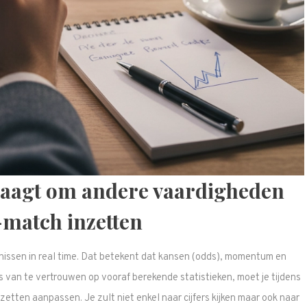
aagt om andere vaardigheden
match inzetten
nissen in real time. Dat betekent dat kansen (odds), momentum en
 van te vertrouwen op vooraf berekende statistieken, moet je tijdens
nzetten aanpassen. Je zult niet enkel naar cijfers kijken maar ook naar