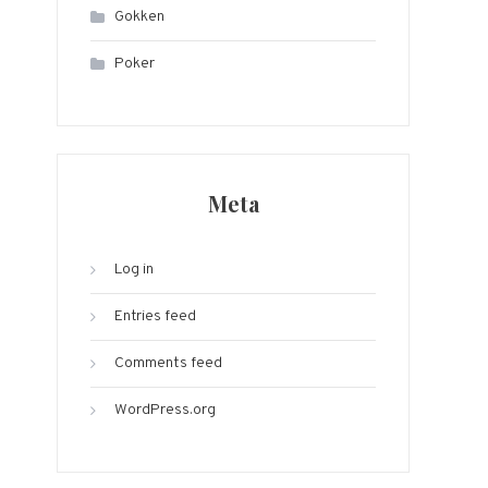
Gokken
Poker
Meta
Log in
Entries feed
Comments feed
WordPress.org