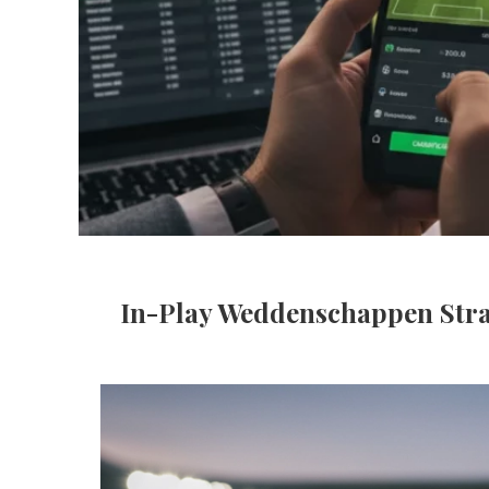
In-Play Weddenschappen Strat