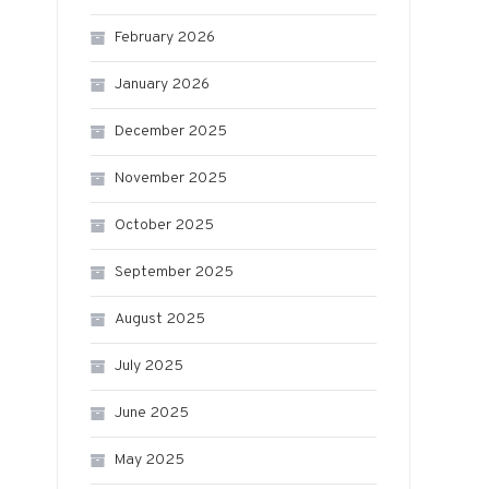
February 2026
January 2026
December 2025
November 2025
October 2025
September 2025
August 2025
July 2025
June 2025
May 2025