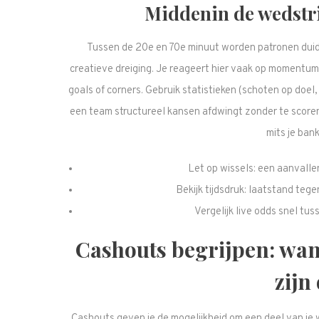
Middenin de wedstri
Tussen de 20e en 70e minuut worden patronen duide
creatieve dreiging. Je reageert hier vaak op momentum:
goals of corners. Gebruik statistieken (schoten op doel
een team structureel kansen afdwingt zonder te scoren
mits je bank
Let op wissels: een aanvalle
Bekijk tijdsdruk: laatstand teg
Vergelijk live odds snel tu
Cashouts begrijpen: wan
zijn
Cashouts geven je de mogelijkheid om een deel van je 