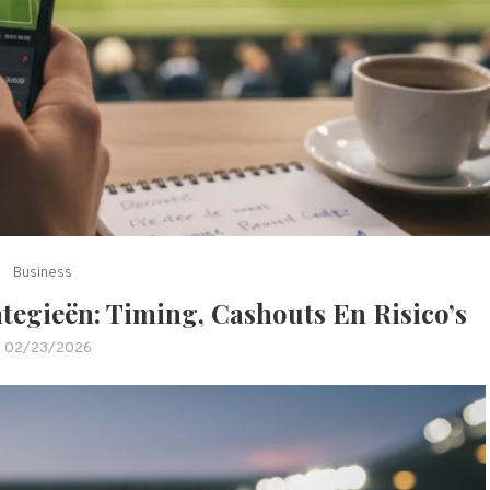
Business
egieën: Timing, Cashouts En Risico’s
02/23/2026