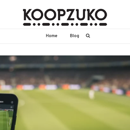
Home
Blog