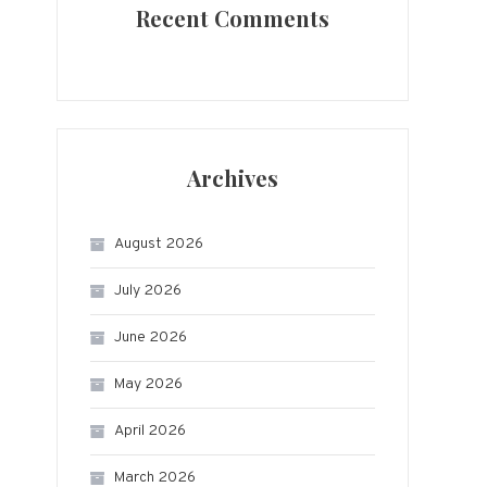
Recent Comments
Archives
August 2026
July 2026
June 2026
May 2026
April 2026
March 2026