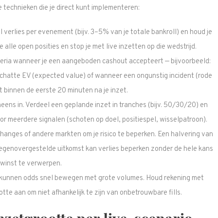
e technieken die je direct kunt implementeren:
 verlies per evenement (bijv. 3–5% van je totale bankroll) en houd je
 je alle open posities en stop je met live inzetten op die wedstrijd.
iteria wanneer je een aangeboden cashout accepteert — bijvoorbeeld:
schatte EV (expected value) of wanneer een ongunstig incident (rode
t binnen de eerste 20 minuten na je inzet.
 ineens in. Verdeel een geplande inzet in tranches (bijv. 50/30/20) en
or meerdere signalen (schoten op doel, positiespel, wisselpatroon).
hanges of andere markten om je risico te beperken. Een halvering van
 tegenovergestelde uitkomst kan verlies beperken zonder de hele kans
 winst te verwerpen.
ies kunnen odds snel bewegen met grote volumes. Houd rekening met
tte aan om niet afhankelijk te zijn van onbetrouwbare fills.