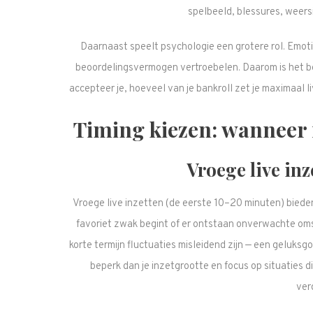
spelbeeld, blessures, weers
Daarnaast speelt psychologie een grotere rol. Emoties
beoordelingsvermogen vertroebelen. Daarom is het bela
accepteer je, hoeveel van je bankroll zet je maximaal l
Timing kiezen: wanneer 
Vroege live inz
Vroege live inzetten (de eerste 10–20 minuten) biede
favoriet zwak begint of er ontstaan onverwachte omsta
korte termijn fluctuaties misleidend zijn — een geluksgo
beperk dan je inzetgrootte en focus op situaties di
ver