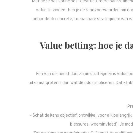
Met deze basisprincipes—gestructureerd bankrollbeh
value te vinden—heb je de randvoorwaarden om dage
behandel ik concrete, toepasbare strategieën: van val
Value betting: hoe je d
Een van de meest duurzame strategieën is value be
uitkomst groter is dan wat de odds impliceren. Dat klin
Pr
– Schat de kans objectief: ontwikkel voor elk belangr
blessures, weersinvloed). Je mode