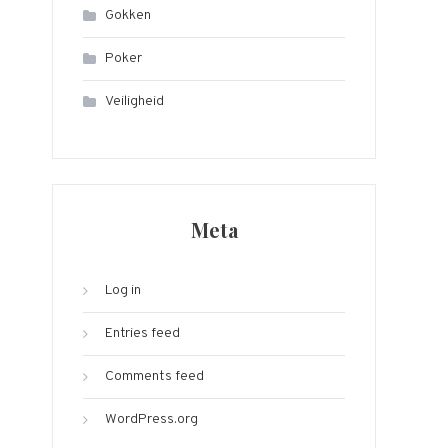
Gokken
Poker
Veiligheid
Meta
Log in
Entries feed
Comments feed
WordPress.org