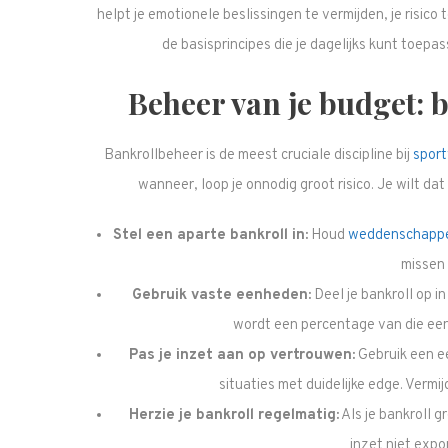
helpt je emotionele beslissingen te vermijden, je risic
de basisprincipes die je dagelijks kunt toep
Beheer van je budget:
Bankrollbeheer is de meest cruciale discipline bij
spor
wanneer, loop je onnodig groot risico. Je wilt dat
Stel een aparte bankroll in:
Houd
weddenschapp
missen 
Gebruik vaste eenheden:
Deel je bankroll op 
wordt een percentage van die eenh
Pas je inzet aan op vertrouwen:
Gebruik een ee
situaties met duidelijke edge. Vermi
Herzie je bankroll regelmatig:
Als je bankroll g
inzet niet expo