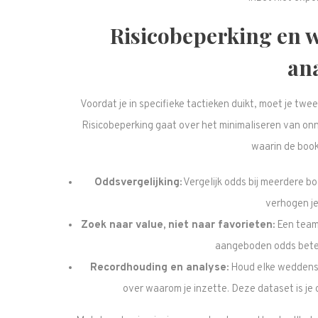
Risicobeperking en w
an
Voordat je in specifieke tactieken duikt, moet je tw
Risicobeperking gaat over het minimaliseren van onno
waarin de boo
Oddsvergelijking:
Vergelijk odds bij meerdere b
verhogen je
Zoek naar value, niet naar favorieten:
Een team 
aangeboden odds beter
Recordhouding en analyse:
Houd elke weddensch
over waarom je inzette. Deze dataset is je 