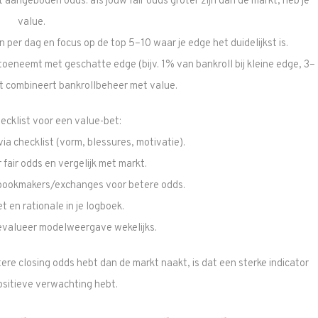
et aangeboden odds: als jouw fair odds groter zijn dan de markt, heb je
value.
per dag en focus op de top 5–10 waar je edge het duidelijkst is.
 toeneemt met geschatte edge (bijv. 1% van bankroll bij kleine edge, 3–
Dit combineert bankrollbeheer met value.
ecklist voor een value-bet:
ia checklist (vorm, blessures, motivatie).
 fair odds en vergelijk met markt.
e bookmakers/exchanges voor betere odds.
t en rationale in je logboek.
 evalueer modelweergave wekelijks.
tere closing odds hebt dan de markt naakt, is dat een sterke indicator
ositieve verwachting hebt.