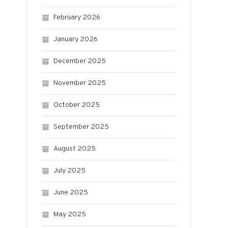
February 2026
January 2026
December 2025
November 2025
October 2025
September 2025
August 2025
July 2025
June 2025
May 2025