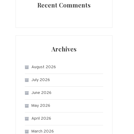
Recent Comments
Archives
August 2026
July 2026
June 2026
May 2026
April 2026
March 2026