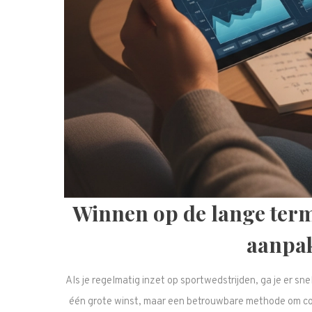
Winnen op de lange term
aanpak
Als je regelmatig inzet op sportwedstrijden, ga je er sne
één grote winst, maar een betrouwbare methode om co