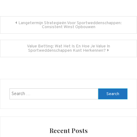
Post
Langetermijn Strategieën Voor Sportweddenschappen:
Consistent Winst Opbouwen
navigation
Value Betting: Wat Het Is En Hoe Je Value In
Sportweddenschappen Kunt Herkennen?
Search
for:
Recent Posts