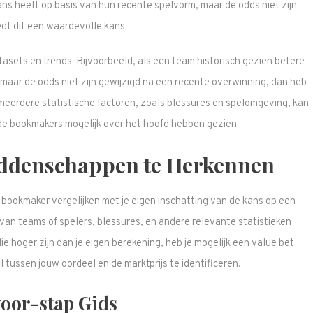
ns heeft op basis van hun recente spelvorm, maar de odds niet zijn
dt dit een waardevolle kans.
tasets en trends. Bijvoorbeeld, als een team historisch gezien betere
aar de odds niet zijn gewijzigd na een recente overwinning, dan heb
 meerdere statistische factoren, zoals blessures en spelomgeving, kan
 de bookmakers mogelijk over het hoofd hebben gezien.
eddenschappen te Herkennen
bookmaker vergelijken met je eigen inschatting van de kans op een
 van teams of spelers, blessures, en andere relevante statistieken
e hoger zijn dan je eigen berekening, heb je mogelijk een value bet
l tussen jouw oordeel en de marktprijs te identificeren.
oor-stap Gids