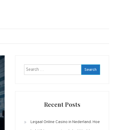
Search
for:
Recent Posts
Legaal Online Casino in Nederland: Hoe