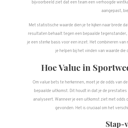
bijvoorbeeld ziet dat een team een verhoogde wintka
aangepast, bie
Met statistische waarde dien je te kijken naar brede da
resultaten behaalt tegen een bepaalde tegenstander, m
je een sterke basis voor een inzet. Het combineren van
je helpen bij het vinden van waarde die
Hoe Value in Sportw
Om value bets te herkennen, moet je de odds van de 
bepaalde uitkomst. Dit houdt in dat je de prestaties
analyseert. Wanneer je een uitkomst ziet met odds di
gevonden. Het is cruciaal om het verschi
Stap-v