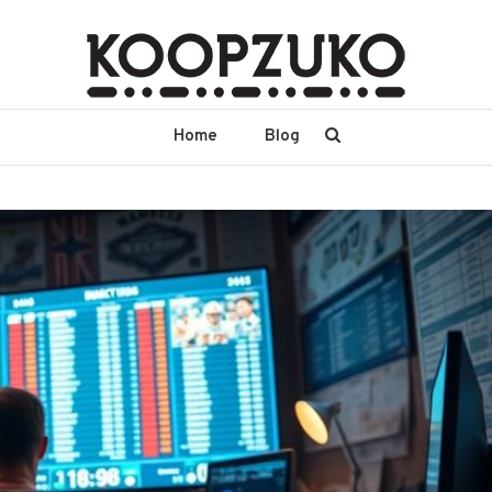
Home
Blog