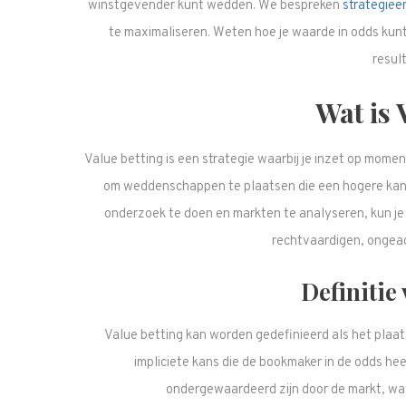
winstgevender kunt wedden. We bespreken
strategieë
te maximaliseren. Weten hoe je waarde in odds kunt
resul
Wat is 
Value betting is een strategie waarbij je inzet op mom
om weddenschappen te plaatsen die een hogere kan
onderzoek te doen en markten te analyseren, kun j
rechtvaardigen, ongea
Definitie
Value betting kan worden gedefinieerd als het plaa
impliciete kans die de bookmaker in de odds hee
ondergewaardeerd zijn door de markt, wat 