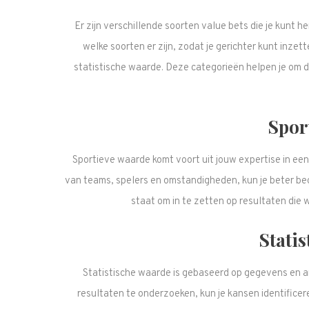
Er zijn verschillende soorten value bets die je kunt h
welke soorten er zijn, zodat je gerichter kunt inz
statistische waarde. Deze categorieën helpen je om 
Spor
Sportieve waarde komt voort uit jouw expertise in een
van teams, spelers en omstandigheden, kun je beter beo
staat om in te zetten op resultaten die 
Stati
Statistische waarde is gebaseerd op gegevens en an
resultaten te onderzoeken, kun je kansen identificer