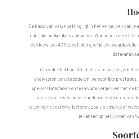
Hoe
De basis van value betting ligt in het vergelijken van j
odds die bookmakers aanbieden. Wanneer je denkt dat d
een kans van 40% biedt, dan geef je een waardevolle inz
data-analyse
Om value betting effectief toe te passen, is het c
analyseren van statistieken, persoonlijke prestaties,
spelersstatistieken en teamvorm vergelijken met de bo
waardevolle wedmogelijkheden identificeren, wat le
rekening met externe factoren, zoals blessures of wee
je kansen op het vinden van ‘
Soort