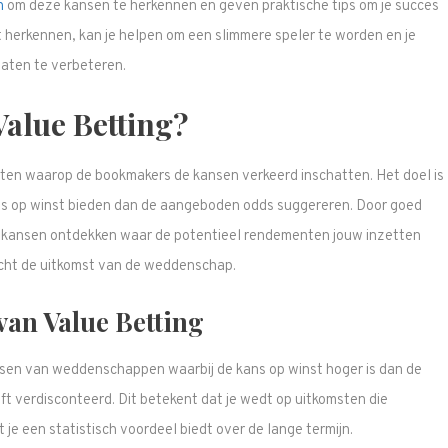
n
om deze kansen te herkennen en geven praktische tips om je succes
 herkennen, kan je helpen om een slimmere speler te worden en je
taten te verbeteren.
Value Betting?
enten waarop de bookmakers de kansen verkeerd inschatten. Het doel is
s op winst bieden dan de aangeboden odds suggereren. Door goed
e kansen ontdekken waar de potentieel rendementen jouw inzetten
cht de uitkomst van de weddenschap.
 van Value Betting
tsen van weddenschappen waarbij de kans op winst hoger is dan de
ft verdisconteerd. Dit betekent dat je wedt op uitkomsten die
je een statistisch voordeel biedt over de lange termijn.