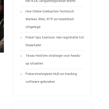
het KSA-vergunningstelsel Werkt
Hoe Online Gokkasten Technisch
Werken: RNG, RTP en Volatiliteit
Uitgelegd
Poker tips toernooi: Van registratie tot
finaletafel
Texas Hold’em strategie voor heads-
up situaties
Pokerstrategieën HUD en tracking
software gebruiken