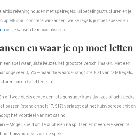
 altijd rekening houden met spelregels, uitbetalingsstructuren en je
 in op elk spel: concrete winkansen, welke regels je moet zoeken en
eën
om je kansen te maximaliseren.
ansen en waar je op moet letten
an een spel waar juiste keuzes het grootste verschil maken. Met een
aar ongeveer 0,5% — maar die waarde hangt sterk af van tafelregels.
actoren om op te letten zijn:
én of twee decks geven een iets gunstiger kans dan zes of acht decks.
et passen (stand on soft 17, S17) verlaagt dat het huisvoordeel; hit on
hoogt het voordeel van het casino.
sen
— Mogelijkheid om te dubbelen na splitsen en meerdere keren te
t het huisvoordeel voor de speler.