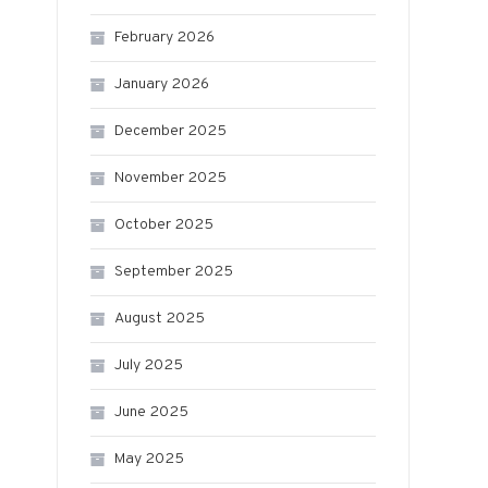
February 2026
January 2026
December 2025
November 2025
October 2025
September 2025
August 2025
July 2025
June 2025
May 2025