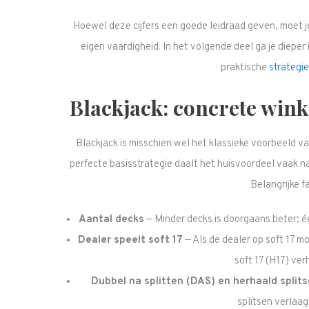
Hoewel deze cijfers een goede leidraad geven, moet je
eigen vaardigheid. In het volgende deel ga je dieper
praktische
strategi
Blackjack: concrete wink
Blackjack is misschien wel het klassieke voorbeeld v
perfecte basisstrategie daalt het huisvoordeel vaak n
Belangrijke f
Aantal decks
— Minder decks is doorgaans beter; é
Dealer speelt soft 17
— Als de dealer op soft 17 mo
soft 17 (H17) ver
Dubbel na splitten (DAS) en herhaald split
splitsen verlaag