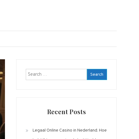
Search
for:
Recent Posts
Legaal Online Casino in Nederland: Hoe