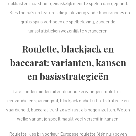
gokkasten maakt het gemakkelijk meer te spelen dan gepland.
– Kies thema’s en features die je plezierig vindt: bonusrondes en
gratis spins verhogen de spelbeleving, zonder de
kansstatistieken wezenlijk te veranderen.
Roulette, blackjack en
baccarat: varianten, kansen
en basisstrategieën
Tafelspellen bieden uiteenlopende ervaringen: roulette is
eenvoudig en spanningvol, blackjack nodigt uit tot strategie en
vaardigheid, baccarat trekt zowel rust als hoge inzetten. Weten
welke variant je speelt maakt veel verschil in kansen.
Roulette: kies bij voorkeur Europese roulette (één nul) boven