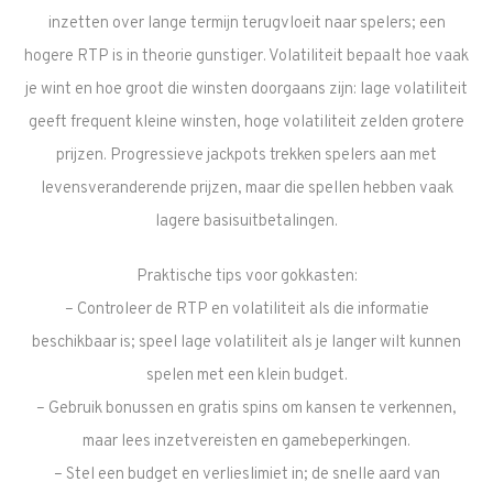
inzetten over lange termijn terugvloeit naar spelers; een
hogere RTP is in theorie gunstiger. Volatiliteit bepaalt hoe vaak
je wint en hoe groot die winsten doorgaans zijn: lage volatiliteit
geeft frequent kleine winsten, hoge volatiliteit zelden grotere
prijzen. Progressieve jackpots trekken spelers aan met
levensveranderende prijzen, maar die spellen hebben vaak
lagere basisuitbetalingen.
Praktische tips voor gokkasten:
– Controleer de RTP en volatiliteit als die informatie
beschikbaar is; speel lage volatiliteit als je langer wilt kunnen
spelen met een klein budget.
– Gebruik bonussen en gratis spins om kansen te verkennen,
maar lees inzetvereisten en gamebeperkingen.
– Stel een budget en verlieslimiet in; de snelle aard van