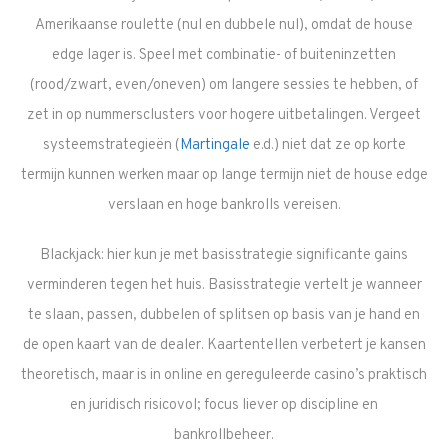
Amerikaanse roulette (nul en dubbele nul), omdat de house
edge lager is. Speel met combinatie- of buiteninzetten
(rood/zwart, even/oneven) om langere sessies te hebben, of
zet in op nummersclusters voor hogere uitbetalingen. Vergeet
systeemstrategieën (
Martingale
e.d.) niet dat ze op korte
termijn kunnen werken maar op lange termijn niet de house edge
verslaan en hoge bankrolls vereisen.
Blackjack: hier kun je met basisstrategie significante gains
verminderen tegen het huis. Basisstrategie vertelt je wanneer
te slaan, passen, dubbelen of splitsen op basis van je hand en
de open kaart van de dealer. Kaartentellen verbetert je kansen
theoretisch, maar is in online en gereguleerde casino’s praktisch
en juridisch risicovol; focus liever op discipline en
bankrollbeheer.