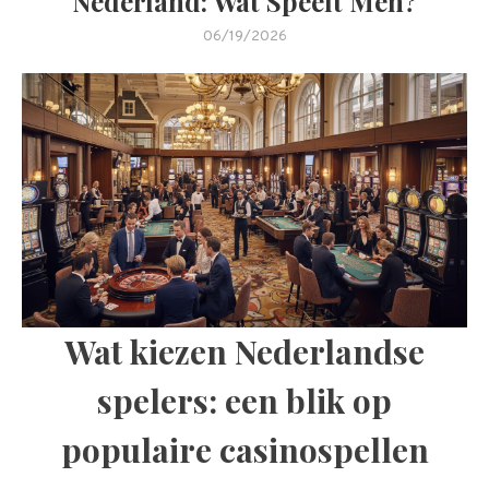
Nederland: Wat Speelt Men?
06/19/2026
Wat kiezen Nederlandse
spelers: een blik op
populaire casinospellen