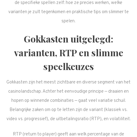
de specifieke spellen zelf: hoe ze precies werken, welke
varianten je zult tegenkomen en praktische tips om slimmer te
spelen.
Gokkasten uitgelegd:
varianten, RTP en slimme
speelkeuzes
Gokkasten zijn het meest zichtbare en diverse segment van het
casinolandschap. Achter het eenvoudige principe — draaien en
hopen op winnende combinaties — gaat veel variatie schuil.
Belangrijke zaken om op te letten zijn de variant (klassiek vs.
video vs. progressief), de uitbetalingsratio (RTP), en volatiliteit.
RTP (return to player) geeft aan welk percentage van de