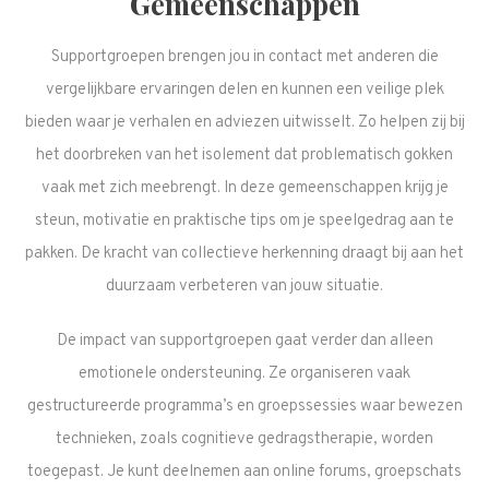
Gemeenschappen
Supportgroepen brengen jou in contact met anderen die
vergelijkbare ervaringen delen en kunnen een veilige plek
bieden waar je verhalen en adviezen uitwisselt. Zo helpen zij bij
het doorbreken van het isolement dat problematisch gokken
vaak met zich meebrengt. In deze gemeenschappen krijg je
steun, motivatie en praktische tips om je speelgedrag aan te
pakken. De kracht van collectieve herkenning draagt bij aan het
duurzaam verbeteren van jouw situatie.
De impact van supportgroepen gaat verder dan alleen
emotionele ondersteuning. Ze organiseren vaak
gestructureerde programma’s en groepssessies waar bewezen
technieken, zoals cognitieve gedragstherapie, worden
toegepast. Je kunt deelnemen aan online forums, groepschats