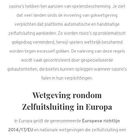
casino’s hebben ten aanzien van spelersbescherming. Je ziet
dat veel landen sinds de invoering van gokwetgeving
verplichten dat platforms automatische en handmatige
zelfuitsluiting aanbieden. Zo worden risico’s op problematisch
gokgedrag verminderd, terwijl spelers wettelijk beschermd
worden tegen excessief gokken. De naleving van deze regels
wordt vaak gecontroleerd door gespecialiseerde
gokautoriteiten, die boetes kunnen opleggen wanneer casino’s
falen in hun verplichtingen.
Wetgeving rondom
Zelfuitsluiting in Europa
In Europa geldt de gerenommeerde
Europese richtlijn
2014/17/EU
en nationale wetgevingen die zelfuitsluiting een