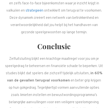
en zelfs face-to-face bijeenkomsten waar je inzicht krijgt in
valkuilen en
strategieën
ontwikkelt om terugval te voorkomen.
Deze dynamiek creëert een netwerk van betrokkenheid en
verantwoordelijkheid dat jou helpt bij het handhaven van
gezonde speelgewoonten op lange termijn.
Conclusie
Zelfuitsluiting blijkt een krachtige maatregel voor jou om je
speelgedrag te beheersen en financiële schade te beperken. Uit
studies blijkt dat spelers die zichzelf tijdelijk uitsluiten,
in 60%
van de gevallen terugval voorkomen
en beter grip krijgen
op hun gokgedrag. Tegelijkertijd vormen aanvullende opties
zoals limieten instellen en bewustwordingsprogramma’s
belangrijke aanvullingen voor een veiligere speelomgeving.