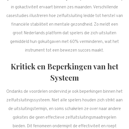
in gokactiviteit ervaart binnen zes maanden. Verschillende
casestudies illustreren hoe zelfuitsluiting leidde tot herstel van
financiële stabiliteit en mentale gezondheid. Zo meldt een
groot Nederlands platform dat spelers die zich uitsluiten
gemiddeld hun gokuitgaven met 60% verminderen, wat het
instrument tot een bewezen succes maakt.
Kritiek en Beperkingen van het
Systeem
Ondanks de voordelen ondervind je ook beperkingen binnen het
zelfuitsluitingssysteem. Niet alle spelers houden zich strikt aan
de uitsluitingstermijn, en soms schakelen ze over naar andere
goksites die geen effectieve zelfuitsluitingsmaatregelen
bieden. Dit fenomeen ondermijnt de effectiviteit en roept