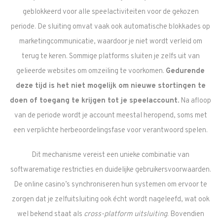
geblokkeerd voor alle speelactiviteiten voor de gekozen
periode. De sluiting omvat vaak ook automatische blokkades op
marketingcommunicatie, waardoor je niet wordt verleid om
terug te keren. Sommige platforms sluiten je zelfs uit van
gelieerde websites om omzeiling te voorkomen.
Gedurende
deze tijd is het niet mogelijk om nieuwe stortingen te
doen of toegang te krijgen tot je speelaccount.
Na afloop
van de periode wordt je account meestal heropend, soms met
een verplichte herbeoordelingsfase voor verantwoord spelen.
Dit mechanisme vereist een unieke combinatie van
softwarematige restricties en duidelijke gebruikersvoorwaarden.
De online casino’s synchroniseren hun systemen om ervoor te
zorgen dat je zelfuitsluiting ook écht wordt nageleefd, wat ook
wel bekend staat als
cross-platform uitsluiting
. Bovendien