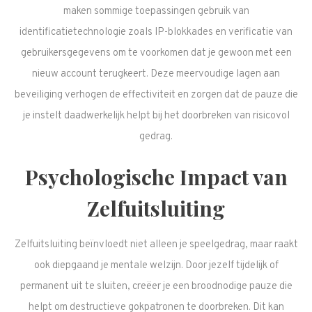
maken sommige toepassingen gebruik van
identificatietechnologie zoals IP-blokkades en verificatie van
gebruikersgegevens om te voorkomen dat je gewoon met een
nieuw account terugkeert. Deze meervoudige lagen aan
beveiliging verhogen de effectiviteit en zorgen dat de pauze die
je instelt daadwerkelijk helpt bij het doorbreken van risicovol
gedrag.
Psychologische Impact van
Zelfuitsluiting
Zelfuitsluiting beïnvloedt niet alleen je speelgedrag, maar raakt
ook diepgaand je mentale welzijn. Door jezelf tijdelijk of
permanent uit te sluiten, creëer je een broodnodige pauze die
helpt om destructieve gokpatronen te doorbreken. Dit kan