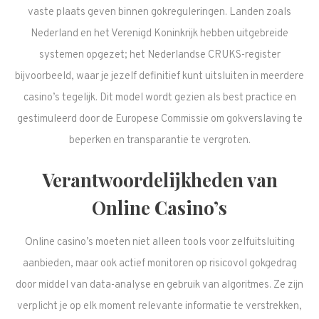
vaste plaats geven binnen gokreguleringen. Landen zoals
Nederland en het Verenigd Koninkrijk hebben uitgebreide
systemen opgezet; het Nederlandse CRUKS-register
bijvoorbeeld, waar je jezelf definitief kunt uitsluiten in meerdere
casino’s tegelijk. Dit model wordt gezien als best practice en
gestimuleerd door de Europese Commissie om gokverslaving te
beperken en transparantie te vergroten.
Verantwoordelijkheden van
Online Casino’s
Online casino’s moeten niet alleen tools voor zelfuitsluiting
aanbieden, maar ook actief monitoren op risicovol gokgedrag
door middel van data-analyse en gebruik van algoritmes. Ze zijn
verplicht je op elk moment relevante informatie te verstrekken,