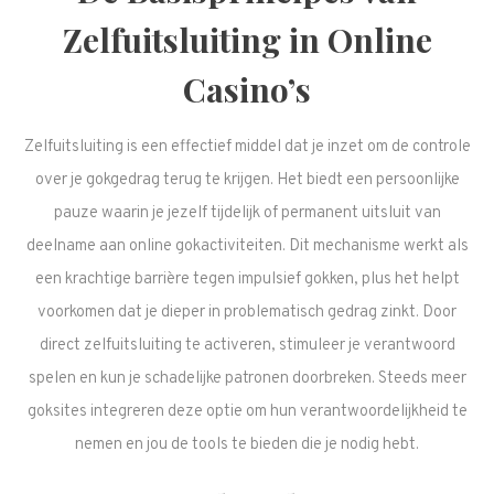
Zelfuitsluiting in Online
Casino’s
Zelfuitsluiting is een effectief middel dat je inzet om de controle
over je gokgedrag terug te krijgen. Het biedt een persoonlijke
pauze waarin je jezelf tijdelijk of permanent uitsluit van
deelname aan online gokactiviteiten. Dit mechanisme werkt als
een krachtige barrière tegen impulsief gokken, plus het helpt
voorkomen dat je dieper in problematisch gedrag zinkt. Door
direct zelfuitsluiting te activeren, stimuleer je verantwoord
spelen en kun je schadelijke patronen doorbreken. Steeds meer
goksites integreren deze optie om hun verantwoordelijkheid te
nemen en jou de tools te bieden die je nodig hebt.