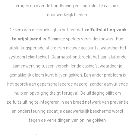
vragen op over de handhaving en controle die casino’s
daadwerkelijk bieden.
De kern van de kritiek ligt in het feit dat
zelfuitsluiting vaak
te vrijblijvend is
. Sommige spelers vermijden bewust hun
uitsluitingsperiode of creëren nieuwe accounts, waardoor het
systeem tekortschiet. Daarnaast ontbreekt het aan sluitende
samenwerking tussen verschillende casino’s, waardoor je
gemakkelijk elders kunt blijven gokken. Een ander probleem is
het gebrek aan gepersonaliseerde nazorg; zonder aanvullende
hulp en opvolging dreigt terugval. De uitdaging blijft om
zelfuitsluiting te integreren in een breed netwerk van preventie
en ondersteuning zodat je daadwerkelijk beschermd wordt
tegen de verleidingen van online gokken.