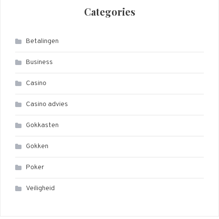
Categories
Betalingen
Business
Casino
Casino advies
Gokkasten
Gokken
Poker
Veiligheid