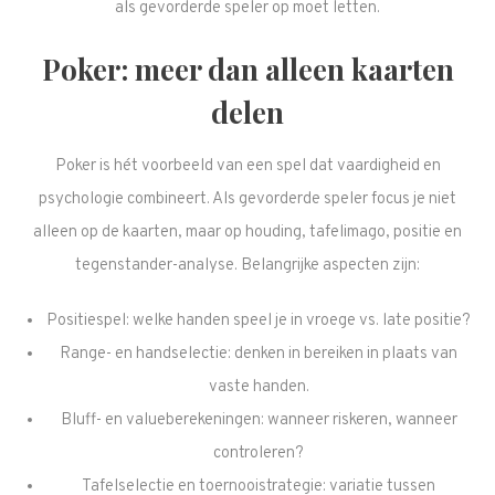
als gevorderde speler op moet letten.
Poker: meer dan alleen kaarten
delen
Poker is hét voorbeeld van een spel dat vaardigheid en
psychologie combineert. Als gevorderde speler focus je niet
alleen op de kaarten, maar op houding, tafelimago, positie en
tegenstander-analyse. Belangrijke aspecten zijn:
Positiespel: welke handen speel je in vroege vs. late positie?
Range- en handselectie: denken in bereiken in plaats van
vaste handen.
Bluff- en valueberekeningen: wanneer riskeren, wanneer
controleren?
Tafelselectie en toernooistrategie: variatie tussen