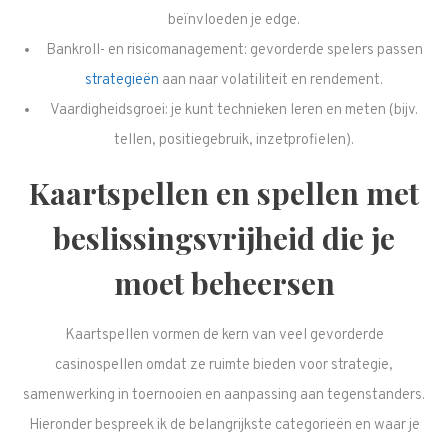
beïnvloeden je edge.
Bankroll- en risicomanagement: gevorderde spelers passen
strategieën
aan naar volatiliteit en rendement.
Vaardigheidsgroei: je kunt technieken leren en meten (bijv.
tellen, positiegebruik, inzetprofielen).
Kaartspellen en spellen met
beslissingsvrijheid die je
moet beheersen
Kaartspellen vormen de kern van veel gevorderde
casinospellen omdat ze ruimte bieden voor strategie,
samenwerking in toernooien en aanpassing aan tegenstanders.
Hieronder bespreek ik de belangrijkste categorieën en waar je