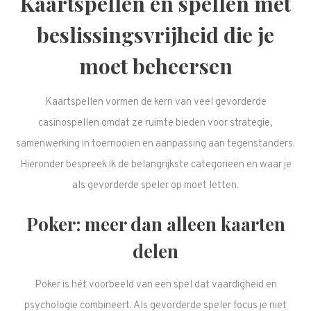
Kaartspellen en spellen met
beslissingsvrijheid die je
moet beheersen
Kaartspellen vormen de kern van veel gevorderde
casinospellen omdat ze ruimte bieden voor strategie,
samenwerking in toernooien en aanpassing aan tegenstanders.
Hieronder bespreek ik de belangrijkste categorieën en waar je
als gevorderde speler op moet letten.
Poker: meer dan alleen kaarten
delen
Poker is hét voorbeeld van een spel dat vaardigheid en
psychologie combineert. Als gevorderde speler focus je niet