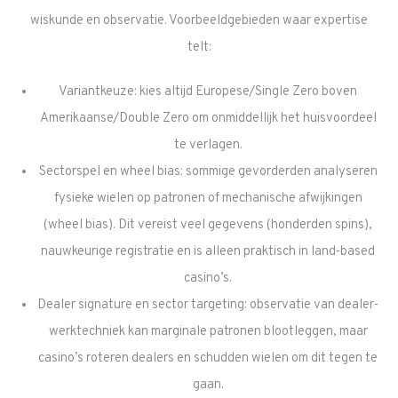
wiskunde en observatie. Voorbeeldgebieden waar expertise
telt:
Variantkeuze: kies altijd Europese/Single Zero boven
Amerikaanse/Double Zero om onmiddellijk het huisvoordeel
te verlagen.
Sectorspel en wheel bias: sommige gevorderden analyseren
fysieke wielen op patronen of mechanische afwijkingen
(wheel bias). Dit vereist veel gegevens (honderden spins),
nauwkeurige registratie en is alleen praktisch in land-based
casino’s.
Dealer signature en sector targeting: observatie van dealer-
werktechniek kan marginale patronen blootleggen, maar
casino’s roteren dealers en schudden wielen om dit tegen te
gaan.