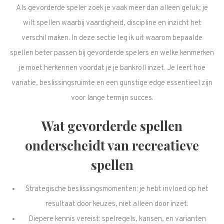
Als gevorderde speler zoek je vaak meer dan alleen geluk; je
wilt spellen waarbij vaardigheid, discipline en inzicht het
verschil maken. In deze sectie leg ik uit waarom bepaalde
spellen beter passen bij gevorderde spelers en welke kenmerken
je moet herkennen voordat je je bankroll inzet. Je leert hoe
variatie, beslissingsruimte en een gunstige edge essentieel zijn
voor lange termijn succes.
Wat gevorderde spellen
onderscheidt van recreatieve
spellen
Strategische beslissingsmomenten: je hebt invloed op het
resultaat door keuzes, niet alleen door inzet.
Diepere kennis vereist: spelregels, kansen, en varianten