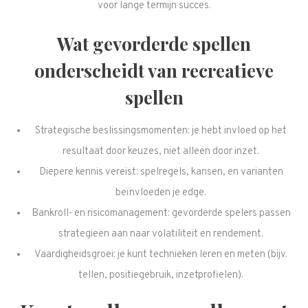
voor lange termijn succes.
Wat gevorderde spellen
onderscheidt van recreatieve
spellen
Strategische beslissingsmomenten: je hebt invloed op het
resultaat door keuzes, niet alleen door inzet.
Diepere kennis vereist: spelregels, kansen, en varianten
beïnvloeden je edge.
Bankroll- en risicomanagement: gevorderde spelers passen
strategieën aan naar volatiliteit en rendement.
Vaardigheidsgroei: je kunt technieken leren en meten (bijv.
tellen, positiegebruik, inzetprofielen).