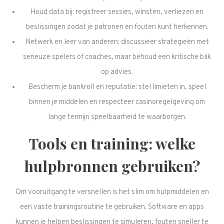
Houd data bij: registreer sessies, winsten, verliezen en
beslissingen zodat je patronen en fouten kunt herkennen.
Netwerk en leer van anderen: discussieer strategieën met
serieuze spelers of coaches, maar behoud een kritische blik
op advies.
Bescherm je bankroll en reputatie: stel limieten in, speel
binnen je middelen en respecteer casinoregelgeving om
lange termijn speelbaarheid te waarborgen.
Tools en training: welke
hulpbronnen gebruiken?
Om vooruitgang te versnellen is het slim om hulpmiddelen en
een vaste trainingsroutine te gebruiken. Software en apps
kunnen je helpen beslissingen te simuleren, fouten sneller te