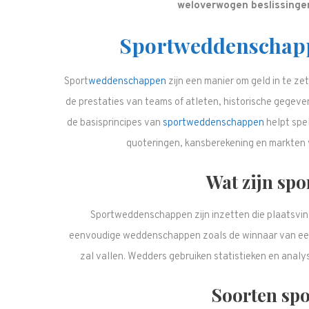
weloverwogen beslissinge
Sportweddenschap
Sport
weddenschappen
zijn een manier om geld in te 
de prestaties van teams of atleten, historische gegev
de basisprincipes van
sportweddenschappen
helpt spe
quoteringen, kansberekening en markten
Wat zijn sp
Sportweddenschappen zijn inzetten die plaatsvin
eenvoudige weddenschappen zoals de winnaar van een 
zal vallen. Wedders gebruiken statistieken en anal
Soorten sp