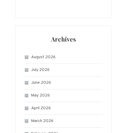
Archives
August 2026
July 2026
June 2026
May 2026
April 2026
March 2026