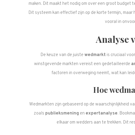
maken. Dit maakt het nodig om over een groot budget te 
Dit systeem kan effectief zijn op de korte termijn, maar
vooral in onvo
Analyse 
De keuze van de juiste
wedmarkt
is cruciaal vo
winstgevende markten vereist een gedetailleerde
a
factoren in overweging neemt, wat kan leid
Hoe wedmar
Wedmarkten zijn gebaseerd op de waarschijnlijkheid v
zoals
publieksmening
en
expertanalyse
. Bookma
elkaar om wedders aan te trekken. Dit re