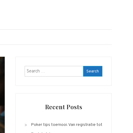
Search
for:
Recent Posts
Poker tips toernooi: Van registratie tot