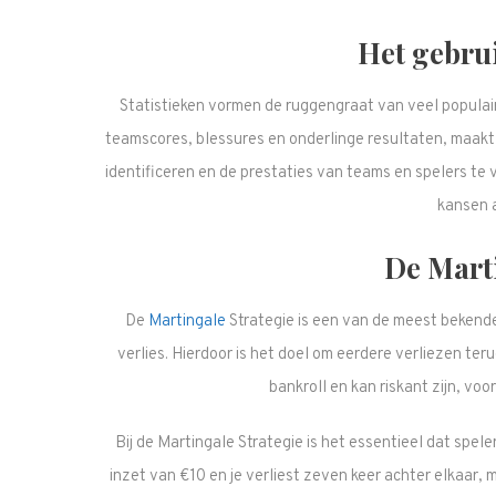
Het gebrui
Statistieken vormen de ruggengraat van veel populai
teamscores, blessures en onderlinge resultaten, maakt
identificeren en de prestaties van teams en spelers 
kansen a
De Marti
De
Martingale
Strategie is een van de meest bekende
verlies. Hierdoor is het doel om eerdere verliezen ter
bankroll en kan riskant zijn, voo
Bij de Martingale Strategie is het essentieel dat speler
inzet van €10 en je verliest zeven keer achter elkaar,