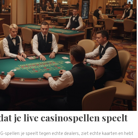
at je live casinospellen speelt
-spellen: je speelt tegen echte dealers, ziet echte kaarten en hebt