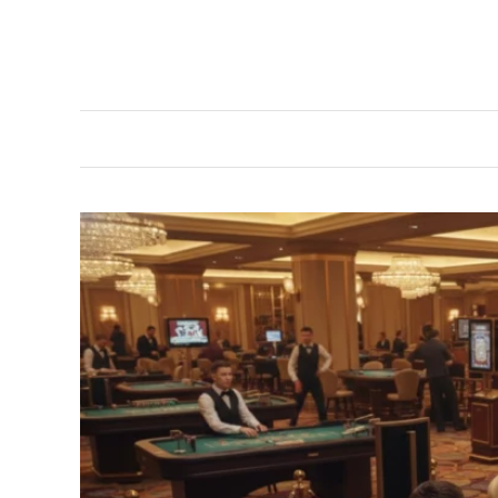
Skip
to
content
Koopzuko
Website