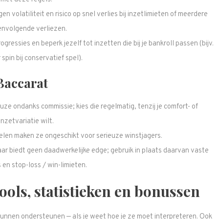
n volatiliteit en risico op snel verlies bij inzetlimieten of meerdere
nvolgende verliezen.
gressies en beperk jezelf tot inzetten die bij je bankroll passen (bijv.
spin bij conservatief spel).
Baccarat
uze ondanks commissie; kies die regelmatig, tenzij je comfort- of
inzetvariatie wilt.
elen maken ze ongeschikt voor serieuze winstjagers.
aar biedt geen daadwerkelijke edge; gebruik in plaats daarvan vaste
 en stop-loss / win-limieten.
ools, statistieken en bonussen
 kunnen ondersteunen — als je weet hoe je ze moet interpreteren. Ook