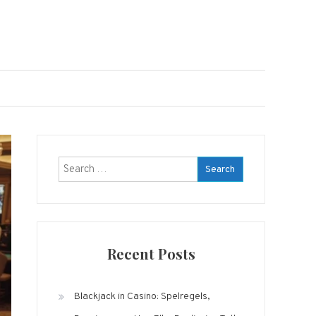
Search
for:
Recent Posts
Blackjack in Casino: Spelregels,