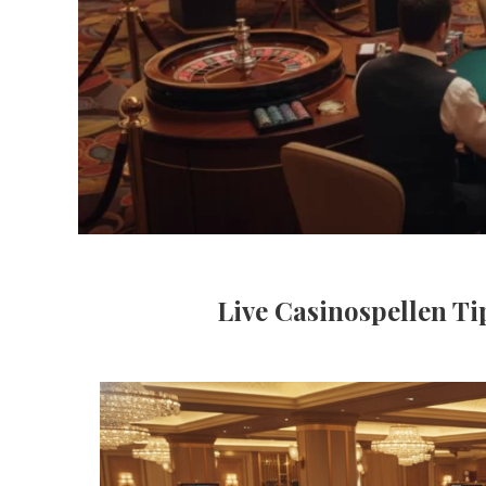
Live Casinospellen Ti