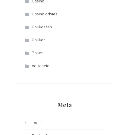
Casino
Casino advies
Gokkasten
Gokken
Poker
Veiligheid
Meta
Log in