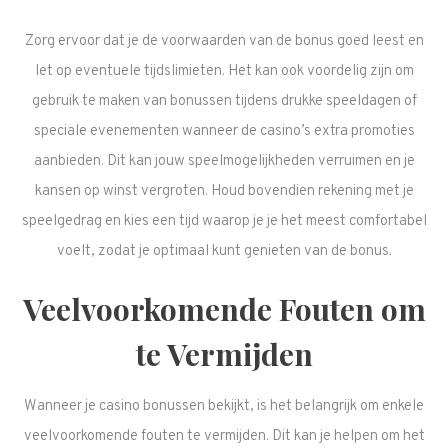
Zorg ervoor dat je de voorwaarden van de bonus goed leest en
let op eventuele tijdslimieten. Het kan ook voordelig zijn om
gebruik te maken van bonussen tijdens drukke speeldagen of
speciale evenementen wanneer de casino’s extra promoties
aanbieden. Dit kan jouw speelmogelijkheden verruimen en je
kansen op winst vergroten. Houd bovendien rekening met je
speelgedrag en kies een tijd waarop je je het meest comfortabel
voelt, zodat je optimaal kunt genieten van de bonus.
Veelvoorkomende Fouten om
te Vermijden
Wanneer je casino bonussen bekijkt, is het belangrijk om enkele
veelvoorkomende fouten te vermijden. Dit kan je helpen om het