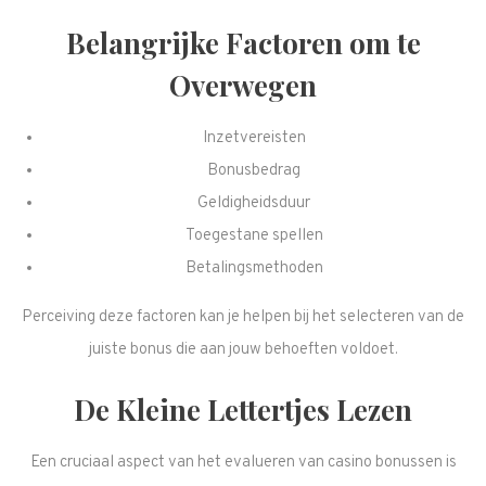
Belangrijke Factoren om te
Overwegen
Inzetvereisten
Bonusbedrag
Geldigheidsduur
Toegestane spellen
Betalingsmethoden
Perceiving deze factoren kan je helpen bij het selecteren van de
juiste bonus die aan jouw behoeften voldoet.
De Kleine Lettertjes Lezen
Een cruciaal aspect van het evalueren van casino bonussen is