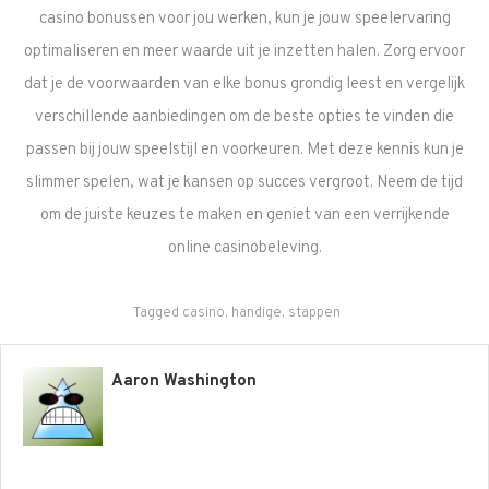
casino bonussen voor jou werken, kun je jouw speelervaring
optimaliseren en meer waarde uit je inzetten halen. Zorg ervoor
dat je de voorwaarden van elke bonus grondig leest en vergelijk
verschillende aanbiedingen om de beste opties te vinden die
passen bij jouw speelstijl en voorkeuren. Met deze kennis kun je
slimmer spelen, wat je kansen op succes vergroot. Neem de tijd
om de juiste keuzes te maken en geniet van een verrijkende
online casinobeleving.
Tagged
casino
,
handige
,
stappen
Aaron Washington