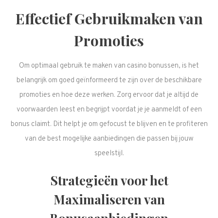
Effectief Gebruikmaken van
Promoties
Om optimaal gebruik te maken van casino bonussen, is het
belangrijk om goed geïnformeerd te zijn over de beschikbare
promoties en hoe deze werken. Zorg ervoor dat je altijd de
voorwaarden leest en begrijpt voordat je je aanmeldt of een
bonus claimt. Dit helpt je om gefocust te blijven en te profiteren
van de best mogelijke aanbiedingen die passen bij jouw
speelstijl.
Strategieën voor het
Maximaliseren van