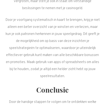
vergroten, maar stelt je ook in staat om verstandige
beslissingen te nemen met je casinogeld.
Door je voortgang systematisch in kaart te brengen, krijg je niet
alleen een beter overzicht van je winsten en verliezen, maar
kun je ook patronen herkennen in jouw speelgedrag. Dit geeft je
de mogelijkheid om op basis van deze inzichten je
speelstrategieën te optimaliseren, waardoor je uiteindelijk
effectiever gebruik kunt maken van alle beschikbare bonussen
en promoties. Maak gebruik van apps of spreadsheets om alles
bij te houden, zodat je altijd een helder zicht hebt op jouw
speelresultaten.
Conclusie
Door de handige stappen te volgen om te ontdekken welke